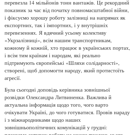
перевезла 14 мільйонів тонн вантажів. Це рекордний
показник за час від початку повномасштабної війни,
і фіксуємо хорошу роботу залізниці на напрямах як
експортних, так і імпортних, і у внутрішніх
перевезеннях. Я вдячний усьому колективу
«Укрзалізниці», всім нашим транспортникам,
кожному й кожній, хто працює в українських портах,
і всім тим країнам і народам, які реально
підтримують європейські «Шляхи солідарності»,
створені, щоб допомогти народу, який протистоїть
агресії.
Була сьогодні доповідь керівника зовнішньої
розвідки Олександра Литвиненка. Важлива й
актуальна інформація щодо того, чого варто
очікувати Україні, до чого готуватися. Провів нараду
і з міжнародниками щодо наших
зовнішньополітичних комунікацій у грудні:
плануємо активну роботу на кожен тиждень цього