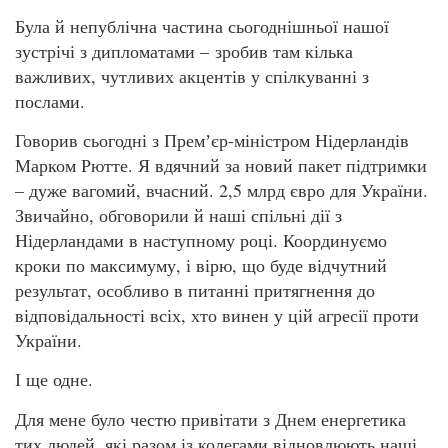
Була й непублічна частина сьогоднішньої нашої
зустрічі з дипломатами – зробив там кілька
важливих, чутливих акцентів у спілкуванні з
послами.
Говорив сьогодні з Премʼєр-міністром Нідерландів
Марком Рютте. Я вдячний за новий пакет підтримки
– дуже вагомий, вчасний. 2,5 млрд євро для України.
Звичайно, обговорили й наші спільні дії з
Нідерландами в наступному році. Координуємо
кроки по максимуму, і вірю, що буде відчутний
результат, особливо в питанні притягнення до
відповідальності всіх, хто винен у цій агресії проти
України.
І ще одне.
Для мене було честю привітати з Днем енергетика
тих людей, які разом із колегами відновлюють наші