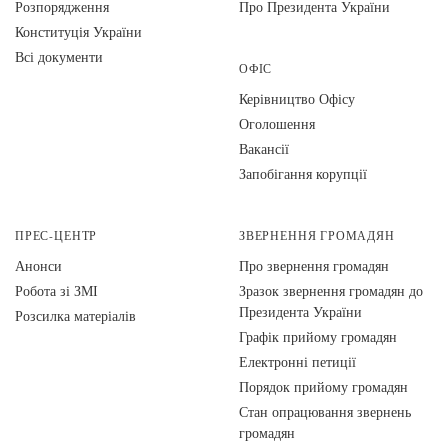
Розпорядження
Про Президента України
Конституція України
Всі документи
ОФІС
Керівництво Офісу
Оголошення
Вакансії
Запобігання корупції
ПРЕС-ЦЕНТР
ЗВЕРНЕННЯ ГРОМАДЯН
Анонси
Про звернення громадян
Робота зі ЗМІ
Зразок звернення громадян до
Президента України
Розсилка матеріалів
Графік прийому громадян
Електронні петиції
Порядок прийому громадян
Стан опрацювання звернень
громадян