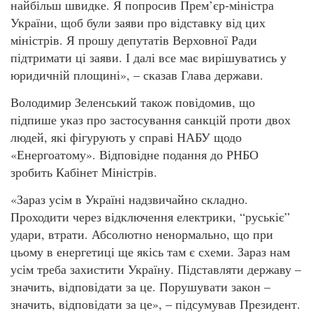
найбільш швидке. Я попросив Прем’єр-міністра
України, щоб були заяви про відставку від цих
міністрів. Я прошу депутатів Верховної Ради
підтримати ці заяви. І далі все має вирішуватись у
юридичній площині», – сказав Глава держави.
Володимир Зеленський також повідомив, що
підпише указ про застосування санкцій проти двох
людей, які фігурують у справі НАБУ щодо
«Енергоатому». Відповідне подання до РНБО
зробить Кабінет Міністрів.
«Зараз усім в Україні надзвичайно складно.
Проходити через відключення електрики, “руськіє”
удари, втрати. Абсолютно ненормально, що при
цьому в енергетиці ще якісь там є схеми. Зараз нам
усім треба захистити Україну. Підставляти державу –
значить, відповідати за це. Порушувати закон –
значить, відповідати за це», – підсумував Президент.