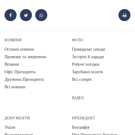
НОВИНИ
ФОТО
Останні новини
Громадські заходи
Промови та звернення
Зустрічі й наради
Вiтання
Робочі поїздки
Офіс Президента
Зарубіжні візити
Дружина Президента
Всі галереї
Всі новини
ВІДЕО
ДОКУМЕНТИ
ПРЕЗИДЕНТ
Укази
Біографія
Розпорядження
Про Президента України