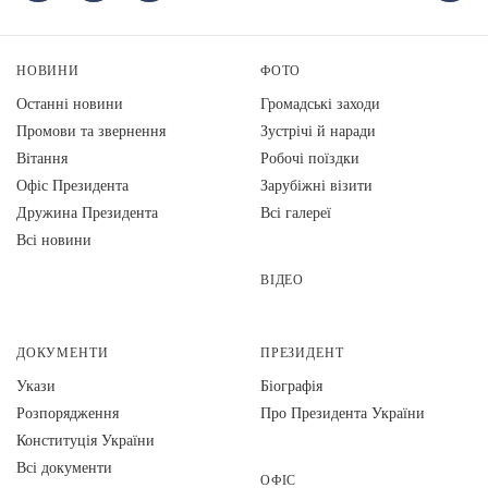
НОВИНИ
ФОТО
Останні новини
Громадські заходи
Промови та звернення
Зустрічі й наради
Вiтання
Робочі поїздки
Офіс Президента
Зарубіжні візити
Дружина Президента
Всі галереї
Всі новини
ВІДЕО
ДОКУМЕНТИ
ПРЕЗИДЕНТ
Укази
Біографія
Розпорядження
Про Президента України
Конституція України
Всі документи
ОФІС