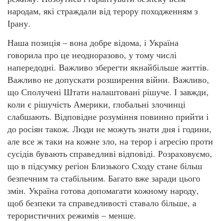
народам, які страждали від терору походженням з
Ірану.
Наша позиція – вона добре відома, і Україна
говорила про це неодноразово, у тому числі
напередодні. Важливо зберегти якнайбільше життів.
Важливо не допускати розширення війни. Важливо,
що Сполучені Штати налаштовані рішуче. І завжди,
коли є рішучість Америки, глобальні злочинці
слабшають. Відповідне розуміння повинно прийти і
до росіян також. Люди не можуть знати дня і години,
але все ж таки на кожне зло, на терор і агресію проти
сусідів бувають справедливі відповіді. Розраховуємо,
що в підсумку регіон Близького Сходу стане більш
безпечним та стабільним. Багато вже заради цього
змін. Україна готова допомагати кожному народу,
щоб безпеки та справедливості ставало більше, а
терористичних режимів – менше.