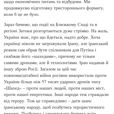
щодо економічних питань та відбудови. Ми
продовжуємо підготовку тристороннього формату,
коли б це не було.
Зараз бачимо, що події на Близькому Сході та в
регіоні Затоки розгортаються дуже стрімко. На жаль,
Україна знає, про що йдеться, надто добре. Хоча
українці ніколи не загрожували Ірану, але іранський
режим сам обрав бути спільником для Путіна і
снабжав його «шахедами», причому не тільки
самими дронами, але й технологіями. Іран надавав й
іншу зброю Росії. Загалом за цей час
повномасштабної війни росіяни використали проти
України більш ніж 57 тисяч ударних дронів типу
«Шахед» – проти наших людей, проти наших міст,
проти нашої енергетики. Інші народи теж страждали
від терору. Тож це справедливо – дати шанс
іранському народу, щоб позбутись терористичного
режиму. Позбутись і гарантувати безпеку всім