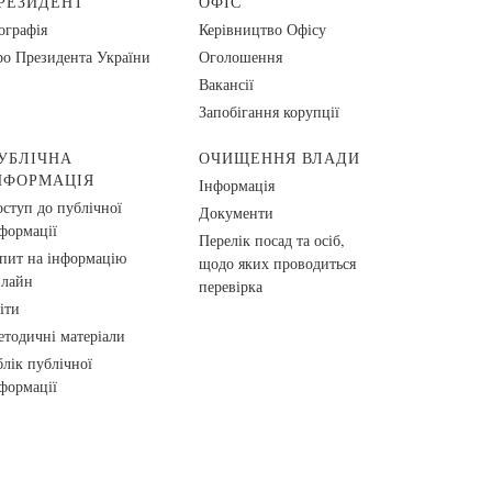
РЕЗИДЕНТ
ОФІС
ографія
Керівництво Офісу
о Президента України
Оголошення
Вакансії
Запобігання корупції
УБЛІЧНА
ОЧИЩЕННЯ ВЛАДИ
НФОРМАЦІЯ
Інформація
ступ до публічної
Документи
формації
Перелік посад та осіб,
пит на інформацію
щодо яких проводиться
нлайн
перевірка
іти
тодичні матеріали
лік публічної
формації