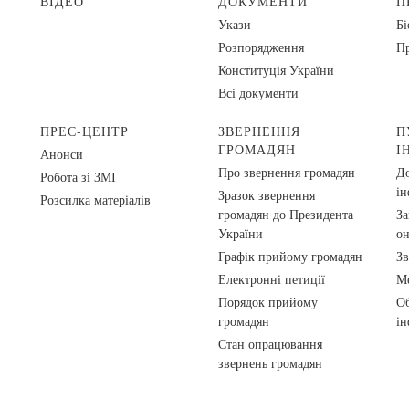
ВІДЕО
ДОКУМЕНТИ
П
Укази
Бі
Розпорядження
Пр
Конституція України
Всі документи
ПРЕС-ЦЕНТР
ЗВЕРНЕННЯ
П
ГРОМАДЯН
І
Анонси
Про звернення громадян
До
Робота зі ЗМІ
ін
Зразок звернення
Розсилка матеріалів
громадян до Президента
За
України
о
Графік прийому громадян
Зв
Електронні петиції
Ме
Порядок прийому
Об
громадян
ін
Стан опрацювання
звернень громадян