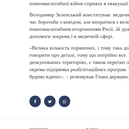
повномасштабної війни сприяла в евакуації
Володимир Зеленський констатував: медична
час боротьби з ковідом, але впоратися з вел
повномасштабним вторгненням Росії, їй ду
допомоги зокрема і в медичній сфері.
«Велика кількість поранених, і тому така 
говорити про деталі, тому що потрібно все. 
деокупованих територіях, є також переїзні л
окрема підтримка реабілітаційних програм. 
будемо вдячні», – резюмував Глава держави