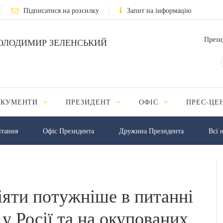
Підписатися на розсилку
Запит на інформацію
Прези
ОЛОДИМИР ЗЕЛЕНСЬКИЙ
ОКУМЕНТИ
ПРЕЗИДЕНТ
ОФІС
ПРЕС-ЦЕ
iтання
Офіс Президента
Дружина Президента
Всі 
іяти потужніше в питанні
у Росії та на окупованих