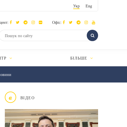
Укр
Eng
дент:
Офіс:
НТР
БІЛЬШЕ
новини
в
ВІДЕО