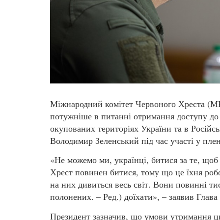
Міжнародний комітет Червоного Хреста (МК
потужніше в питанні отримання доступу до
окупованих територіях України та в Російс
Володимир Зеленський під час участі у плен
«Не можемо ми, українці, битися за те, щ
Хрест повинен битися, тому що це їхня роб
на них дивиться весь світ. Вони повинні ти
полонених. – Ред.) доїхати», – заявив Глава
Президент зазначив, що умови утримання ци