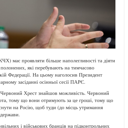
ЧХ) має проявляти більше наполегливості та діяти
 полонених, які перебувають на тимчасово
ькій Федерації. На цьому наголосив Президент
арному засіданні осінньої сесії ПАРЄ.
об Червоний Хрест знайшов можливість. Червоний
ота, тому що вони отримують за це гроші, тому що
снути на Росію, щоб туди (до місць утримання
 держави.
вільних і військових бранців на підконтрольних