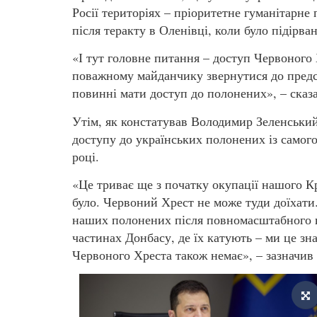
Росії територіях – пріоритетне гуманітарне 
після теракту в Оленівці, коли було підірв
«І тут головне питання – доступ Червоного 
поважному майданчику звернутися до предс
повинні мати доступ до полонених», – сказ
Утім, як констатував Володимир Зеленськи
доступу до українських полонених із самого
році.
«Це триває ще з початку окупації нашого 
було. Червоний Хрест не може туди доїхати. 
наших полонених після повномасштабного 
частинах Донбасу, де їх катують – ми це зна
Червоного Хреста також немає», – зазначив 