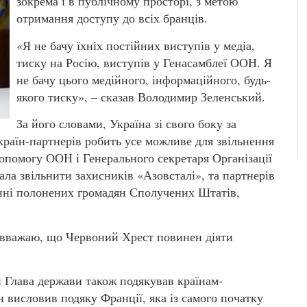
зокрема і в публічному просторі, з метою
отримання доступу до всіх бранців.
«Я не бачу їхніх постійних виступів у медіа,
тиску на Росію, виступів у Генасамблеї ООН. Я
не бачу цього медійного, інформаційного, будь-
якого тиску», – сказав Володимир Зеленський.
За його словами, Україна зі свого боку за
 країн-партнерів робить усе можливе для звільнення
допомогу ООН і Генерального секретаря Організації
ла звільнити захисників «Азовсталі», та партнерів
ленні полонених громадян Сполучених Штатів,
 вважаю, що Червоний Хрест повинен діяти
и Глава держави також подякував країнам-
 висловив подяку Франції, яка із самого початку