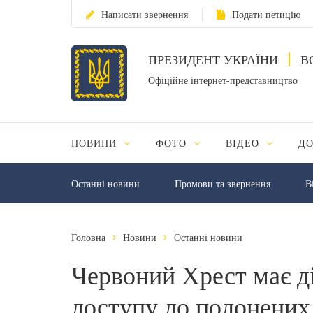
Написати звернення
Подати петицію
ПРЕЗИДЕНТ УКРАЇНИ
В
Офіційне інтернет-представництво
НОВИНИ
ФОТО
ВІДЕО
Д
Останні новини
Промови та звернення
В
Головна
Новини
Останні новини
Червоний Хрест має д
доступу до полонених 