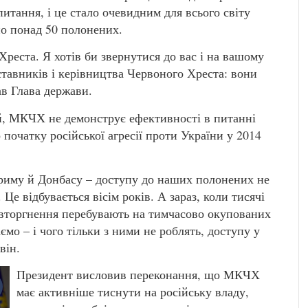
питання, і це стало очевидним для всього світу
ано понад 50 полонених.
Хреста. Я хотів би звернутися до вас і на вашому
тавників і керівництва Червоного Хреста: вони
ав Глава держави.
й, МКЧХ не демонструє ефективності в питанні
 початку російської агресії проти України у 2014
Криму й Донбасу – доступу до наших полонених не
Це відбувається вісім років. А зараз, коли тисячі
вторгнення перебувають на тимчасово окупованих
ємо – і чого тільки з ними не роблять, доступу у
він.
Президент висловив переконання, що МКЧХ
має активніше тиснути на російську владу,