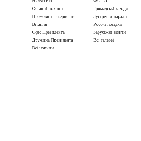
НОВИНИ
ФОТО
Останні новини
Громадські заходи
Промови та звернення
Зустрічі й наради
Вiтання
Робочі поїздки
Офіс Президента
Зарубіжні візити
Дружина Президента
Всі галереї
Всі новини