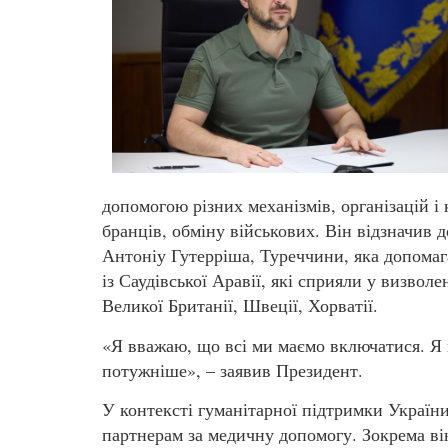
допомогою різних механізмів, організацій і
бранців, обміну військових. Він відзначив 
Антоніу Гутерріша, Туреччини, яка допомага
із Саудівської Аравії, які сприяли у визво
Великої Британії, Швеції, Хорватії.
«Я вважаю, що всі ми маємо включатися. Я
потужніше», – заявив Президент.
У контексті гуманітарної підтримки Україн
партнерам за медичну допомогу. Зокрема він