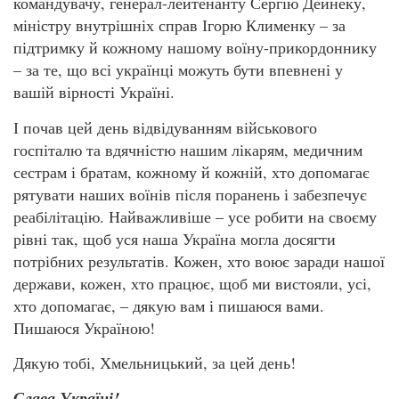
командувачу, генерал-лейтенанту Сергію Дейнеку,
міністру внутрішніх справ Ігорю Клименку – за
підтримку й кожному нашому воїну-прикордоннику
– за те, що всі українці можуть бути впевнені у
вашій вірності Україні.
І почав цей день відвідуванням військового
госпіталю та вдячністю нашим лікарям, медичним
сестрам і братам, кожному й кожній, хто допомагає
рятувати наших воїнів після поранень і забезпечує
реабілітацію. Найважливіше – усе робити на своєму
рівні так, щоб уся наша Україна могла досягти
потрібних результатів. Кожен, хто воює заради нашої
держави, кожен, хто працює, щоб ми вистояли, усі,
хто допомагає, – дякую вам і пишаюся вами.
Пишаюся Україною!
Дякую тобі, Хмельницький, за цей день!
Слава Україні!