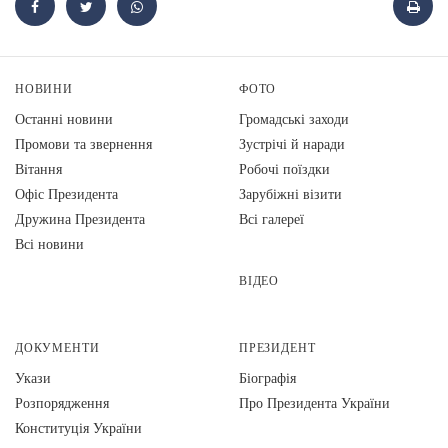
НОВИНИ
ФОТО
Останні новини
Громадські заходи
Промови та звернення
Зустрічі й наради
Вiтання
Робочі поїздки
Офіс Президента
Зарубіжні візити
Дружина Президента
Всі галереї
Всі новини
ВІДЕО
ДОКУМЕНТИ
ПРЕЗИДЕНТ
Укази
Біографія
Розпорядження
Про Президента України
Конституція України