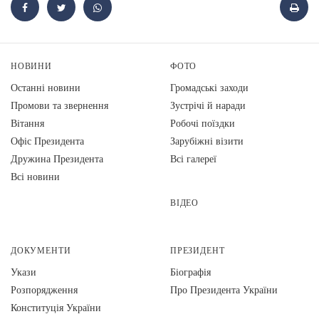
НОВИНИ
ФОТО
Останні новини
Громадські заходи
Промови та звернення
Зустрічі й наради
Вiтання
Робочі поїздки
Офіс Президента
Зарубіжні візити
Дружина Президента
Всі галереї
Всі новини
ВІДЕО
ДОКУМЕНТИ
ПРЕЗИДЕНТ
Укази
Біографія
Розпорядження
Про Президента України
Конституція України