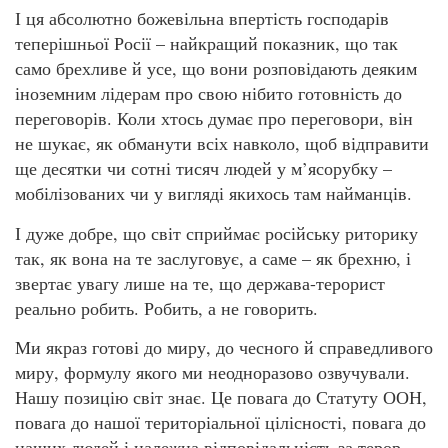
І ця абсолютно божевільна впертість господарів
теперішньої Росії – найкращий показник, що так
само брехливе й усе, що вони розповідають деяким
іноземним лідерам про свою нібито готовність до
переговорів. Коли хтось думає про переговори, він
не шукає, як обманути всіх навколо, щоб відправити
ще десятки чи сотні тисяч людей у м’ясорубку –
мобілізованих чи у вигляді якихось там найманців.
І дуже добре, що світ сприймає російську риторику
так, як вона на те заслуговує, а саме – як брехню, і
звертає увагу лише на те, що держава-терорист
реально робить. Робить, а не говорить.
Ми якраз готові до миру, до чесного й справедливого
миру, формулу якого ми неодноразово озвучували.
Нашу позицію світ знає. Це повага до Статуту ООН,
повага до нашої територіальної цілісності, повага до
наших людей і належна відповідальність за терор –