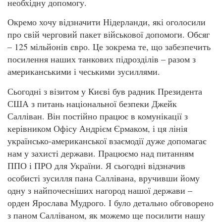
необхідну допомогу.
Окремо хочу відзначити Нідерланди, які оголосили
про свій черговий пакет військової допомоги. Обсяг
– 125 мільйонів євро. Це зокрема те, що забезпечить
посилення наших танкових підрозділів – разом з
американськими і чеськими зусиллями.
Сьогодні з візитом у Києві був радник Президента
США з питань національної безпеки Джейк
Салліван. Він постійно працює в комунікації з
керівником Офісу Андрієм Єрмаком, і ця лінія
українсько-американської взаємодії дуже допомагає
нам у захисті держави. Працюємо над питанням
ППО і ПРО для України. Я сьогодні відзначив
особисті зусилля пана Саллівана, вручивши йому
одну з найпочесніших нагород нашої держави –
орден Ярослава Мудрого. І було детально обговорено
з паном Салліваном, як можемо ще посилити нашу