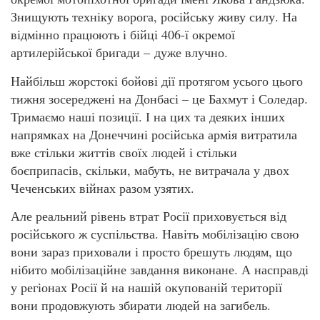
Знищують техніку ворога, російську живу силу. На
відмінно працюють і бійці 406-ї окремої
артилерійської бригади – дуже влучно.
Найбільш жорстокі бойові дії протягом усього цього
тижня зосереджені на Донбасі – це Бахмут і Соледар.
Тримаємо наші позиції. І на цих та деяких інших
напрямках на Донеччині російська армія витратила
вже стільки життів своїх людей і стільки
боєприпасів, скільки, мабуть, не витрачала у двох
Чеченських війнах разом узятих.
Але реальний рівень втрат Росії приховується від
російського ж суспільства. Навіть мобілізацію свою
вони зараз приховали і просто брешуть людям, що
нібито мобілізаційне завдання виконане. А насправді
у регіонах Росії й на нашій окупованій території
вони продовжують збирати людей на загибель.