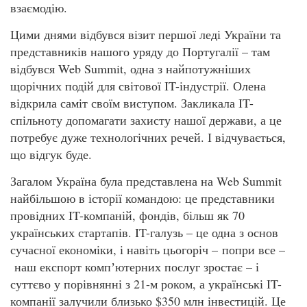
взаємодію.
Цими днями відбувся візит першої леді України та
представників нашого уряду до Португалії – там
відбувся Web Summit, одна з найпотужніших
щорічних подій для світової IT-індустрії. Олена
відкрила саміт своїм виступом. Закликала IT-
спільноту допомагати захисту нашої держави, а це
потребує дуже технологічних речей. І відчувається,
що відгук буде.
Загалом Україна була представлена на Web Summit
найбільшою в історії командою: це представники
провідних IT-компаній, фондів, більш як 70
українських стартапів. IT-галузь – це одна з основ
сучасної економіки, і навіть цьогоріч – попри все –
наш експорт компʼютерних послуг зростає – і
суттєво у порівнянні з 21-м роком, а українські IT-
компанії залучили близько $350 млн інвестицій. Це