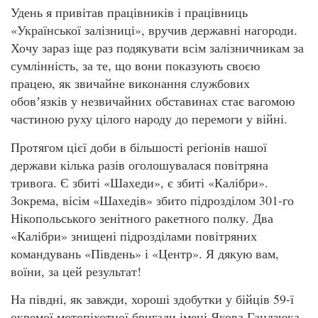
Удень я привітав працівників і працівниць
«Української залізниці», вручив державні нагороди.
Хочу зараз іще раз подякувати всім залізничникам за
сумлінність, за те, що вони показують своєю
працею, як звичайне виконання службових
обовʼязків у незвичайних обставинах стає вагомою
частиною руху цілого народу до перемоги у війні.
Протягом цієї доби в більшості регіонів нашої
держави кілька разів оголошувалася повітряна
тривога. Є збиті «Шахеди», є збиті «Калібри».
Зокрема, вісім «Шахедів» збито підрозділом 301-го
Нікопольського зенітного ракетного полку. Два
«Калібри» знищені підрозділами повітряних
командувань «Південь» і «Центр». Я дякую вам,
воїни, за цей результат!
На півдні, як завжди, хороші здобутки у бійців 59-ї
окремої мотопіхотної бригади імені Якова Гандзюка.