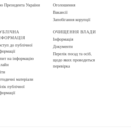
о Президента України
Оголошення
Вакансії
Запобігання корупції
УБЛІЧНА
ОЧИЩЕННЯ ВЛАДИ
НФОРМАЦІЯ
Інформація
ступ до публічної
Документи
формації
Перелік посад та осіб,
пит на інформацію
щодо яких проводиться
нлайн
перевірка
іти
тодичні матеріали
лік публічної
формації