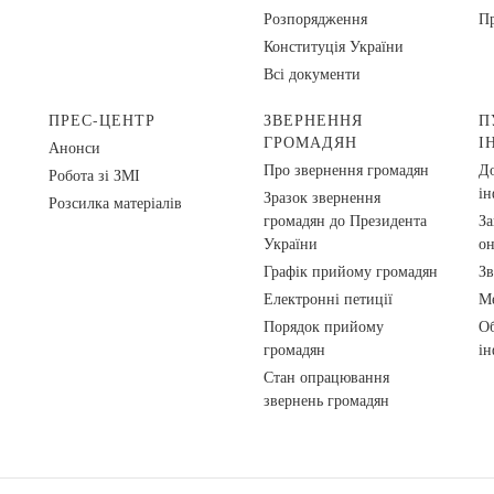
Розпорядження
Пр
Конституція України
Всі документи
ПРЕС-ЦЕНТР
ЗВЕРНЕННЯ
П
ГРОМАДЯН
І
Анонси
Про звернення громадян
До
Робота зі ЗМІ
ін
Зразок звернення
Розсилка матеріалів
громадян до Президента
За
України
о
Графік прийому громадян
Зв
Електронні петиції
Ме
Порядок прийому
Об
громадян
ін
Стан опрацювання
звернень громадян