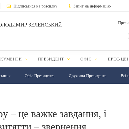
Підписатися на розсилку
Запит на інформацію
Прези
ОЛОДИМИР ЗЕЛЕНСЬКИЙ
ОКУМЕНТИ
ПРЕЗИДЕНТ
ОФІС
ПРЕС-ЦЕ
iтання
Офіс Президента
Дружина Президента
Всі 
у – це важке завдання, і
витягти – звернення