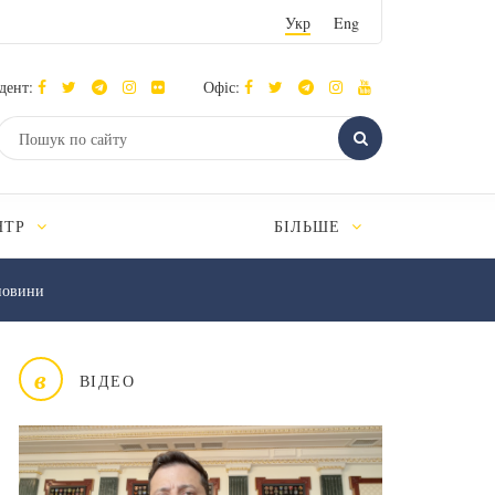
Укр
Eng
дент:
Офіс:
НТР
БІЛЬШЕ
новини
в
ВІДЕО