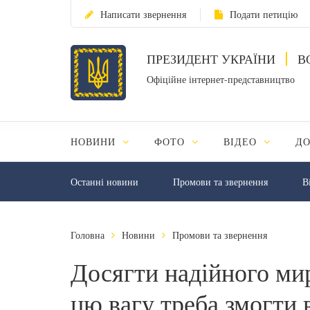
Написати звернення
Подати петицію
ПРЕЗИДЕНТ УКРАЇНИ
В
Офіційне інтернет-представництво
НОВИНИ
ФОТО
ВІДЕО
Д
Останні новини
Промови та звернення
В
Головна
Новини
Промови та звернення
Досягти надійного мир
цю вагу треба змогти 