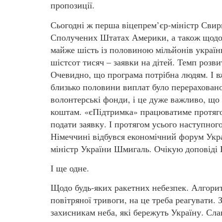
пропозиції.
Сьогодні ж перша віцепрем’єр-міністр Свир
Сполучених Штатах Америки, а також щодо
майже шість із половиною мільйонів українц
шістсот тисяч – заявки на дітей. Темп розв
Очевидно, що програма потрібна людям. І 
близько половини виплат було перераховано
волонтерські фонди, і це дуже важливо, щ
коштам. «єПідтримка» працюватиме протягом
подати заявку. І протягом усього наступног
Німеччині відбувся економічний форум Укра
міністр України Шмигаль. Очікую доповіді 
І ще одне.
Щодо будь-яких ракетних небезпек. Алгорит
повітряної тривоги, на це треба реагувати. 
захисникам неба, які бережуть Україну. С