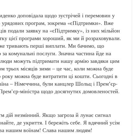
иденко доповідала щодо зустрічей і перемовин у
 урядових програм, зокрема «єПідтримки». Вже
ів подали заявку на «єПідтримку», із них мільйон
итку цієї програми хороший, як ми й розраховували.
вже тривають перші виплати. Ми бачимо, що
 за комунальні послуги. Значна частина йде на
о люди можуть підтримати нашу армію завдяки цим
 трьох місяців зими – це час, коли можна буде
о року можна буде витратити ці кошти. Сьогодні в
їна – Німеччина, були канцлер Шольц і Премʼєр-
Прем’єр-міністра щодо досягнутих домовленостей.
м дій незмінний. Якщо загроза й лунає сигнал
Знайте, де укриття. І бережіть себе. Я вдячний усім
лава нашим воїнам! Слава нашим людям!