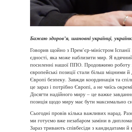
Бажаю здоров’я, шановні українці, українк
Говорив щойно з Прем’єр-міністром Іспанії 
єдності, яка може наблизити мир. Я вдячний 
посиленні нашої ППО. Продовжимо роботу й 
європейські позиції стали більш міцними й 
Європі безпеку. Завжди координація та спіл
це зараз і потрібно Європі, а не чиїсь окре
Досягти надійного миру – це важке завдання
позиція щодо миру має бути максимально с
Сьогодні провів кілька важливих нарад. Раз
ми готуємо вже незабаром заміни в диплома
Зараз тривають співбесіди з кандидатами й 