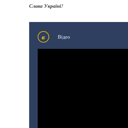
Слава Україні!
в
Відео