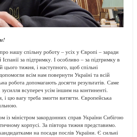
и!
про нашу спільну роботу – усіх у Європі – заради
Іспанії за підтримку. І особливо – за підтримку в
цього тижня, і наступного, щоб спільні
допомогли всім нам повернути Україні та всій
ьна робота допомагають досягти результатів. Саме
мі зусилля всупереч усім іншим на континенті.
, і цю вагу треба змогти витягти. Європейська
ильною.
ом із міністром закордонних справ України Сибігою
тичному корпусі. За півтора тижня представимо.
кандидатками на посади послів України. Є сильні