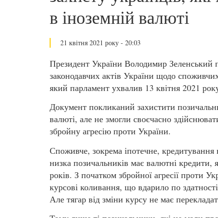
в іноземній валюті
21 квітня 2021 року - 20:03
Президент України Володимир Зеленський п
законодавчих актів України щодо споживчих
який парламент ухвалив 13 квітня 2021 рок
Документ покликаний захистити позичальник
валюті, але не змогли своєчасно здійснюват
збройну агресію проти України.
Споживче, зокрема іпотечне, кредитування в
низка позичальників має валютні кредити, я
років. З початком збройної агресії проти Ук
курсові коливання, що вдарило по здатност
Але тягар від зміни курсу не має переклада