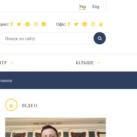
Укр
Eng
дент:
Офіс:
НТР
БІЛЬШЕ
новини
в
ВІДЕО