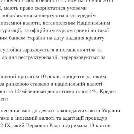
строченої заборгованості станом на 1 січня 2014
ії, мають право скористатися умовами
і зобов’язання конвертуються за середнім
 іноземної валюти, встановленим Національним
уризації, та офіційним курсом гривні до такої
им банком України на дату надання кредиту.
еустойка зараховується в погашення тіла та
 до дня реструктуризації, перераховуються за
ашений протягом 10 років, проценти за таким
за ринковою ставкою в національній валюті –
ивні за 12-місячними депозитами плюс 1%. Кредит
ент.
несення змін до деяких законодавчих актів України
тами в іноземній валюті та адаптації процедур
-IX, який Верховна Рада підтримала 13 квітня.