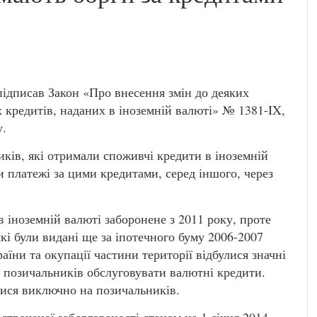
ідписав Закон «Про внесення змін до деяких
 кредитів, наданих в іноземній валюті» № 1381-IX,
у.
ів, які отримали споживчі кредити в іноземній
и платежі за цими кредитами, серед іншого, через
 іноземній валюті заборонене з 2011 року, проте
кі були видані ще за іпотечного буму 2006-2007
раїни та окупації частини території відбулися значні
і позичальників обслуговувати валютні кредити.
тися виключно на позичальників.