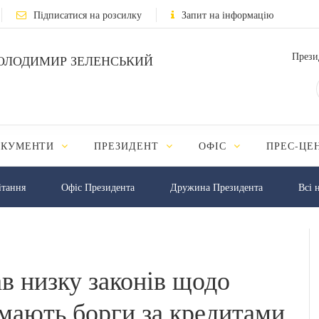
Підписатися на розсилку
Запит на інформацію
Прези
ОЛОДИМИР ЗЕЛЕНСЬКИЙ
ОКУМЕНТИ
ПРЕЗИДЕНТ
ОФІС
ПРЕС-ЦЕ
iтання
Офіс Президента
Дружина Президента
Всі 
в низку законів щодо
і мають борги за кредитами