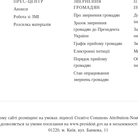
ПРЕС-ЦЕНТР
ЗВЕРНЕННЯ
П
ГРОМАДЯН
І
Анонси
Про звернення громадян
До
Робота зі ЗМІ
ін
Зразок звернення
Розсилка матеріалів
громадян до Президента
За
України
о
Графік прийому громадян
Зв
Електронні петиції
Ме
Порядок прийому
Об
громадян
ін
Стан опрацювання
звернень громадян
ому сайті розміщені на умовах ліцензії
Creative Commons Attribution-NonC
, дозволяється за умови посилання на
www.president.gov.ua
в незалежності 
01220, м. Київ, вул. Банкова, 11