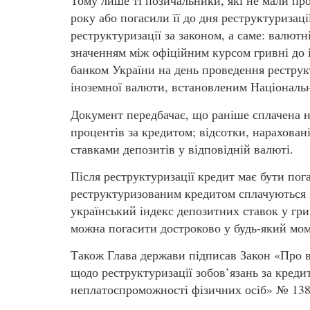
Тому лише ті позичальники, які не мали про
року або погасили її до дня реструктуризац
реструктуризації за законом, а саме: валютн
значенням між офіційним курсом гривні до
банком України на день проведення реструкт
іноземної валюти, встановленим Національн
Документ передбачає, що раніше сплачена н
процентів за кредитом; відсотки, нараховані
ставками депозитів у відповідній валюті.
Після реструктуризації кредит має бути пог
реструктуризованим кредитом сплачуються 
український індекс депозитних ставок у гр
можна погасити достроково у будь-який мом
Також Глава держави підписав Закон «Про в
щодо реструктуризації зобов’язань за креди
неплатоспроможності фізичних осіб» № 1382