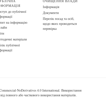
УБЛІЧНА
ОЧИЩЕННЯ ВЛАДИ
НФОРМАЦІЯ
Інформація
ступ до публічної
Документи
формації
Перелік посад та осіб,
пит на інформацію
щодо яких проводиться
нлайн
перевірка
іти
тодичні матеріали
лік публічної
формації
ommercial-NoDerivatives 4.0 International
. Використання
від повного або часткового використання матеріалів.