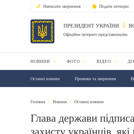
Написати звернення
Подати петицію
ПРЕЗИДЕНТ УКРАЇНИ
В
Офіційне інтернет-представництво
НОВИНИ
ФОТО
ВІДЕО
Д
Останні новини
Промови та звернення
В
Головна
Новини
Останні новини
Глава держави підписа
захисту українців, як