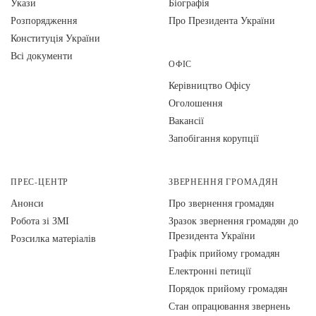
Укази
Біографія
Розпорядження
Про Президента України
Конституція України
Всі документи
ОФІС
Керівництво Офісу
Оголошення
Вакансії
Запобігання корупції
ПРЕС-ЦЕНТР
ЗВЕРНЕННЯ ГРОМАДЯН
Анонси
Про звернення громадян
Робота зі ЗМІ
Зразок звернення громадян до
Президента України
Розсилка матеріалів
Графік прийому громадян
Електронні петиції
Порядок прийому громадян
Стан опрацювання звернень