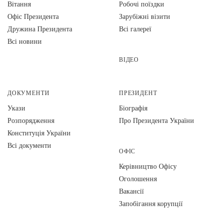
Вiтання
Робочі поїздки
Офіс Президента
Зарубіжні візити
Дружина Президента
Всі галереї
Всі новини
ВІДЕО
ДОКУМЕНТИ
ПРЕЗИДЕНТ
Укази
Біографія
Розпорядження
Про Президента України
Конституція України
Всі документи
ОФІС
Керівництво Офісу
Оголошення
Вакансії
Запобігання корупції