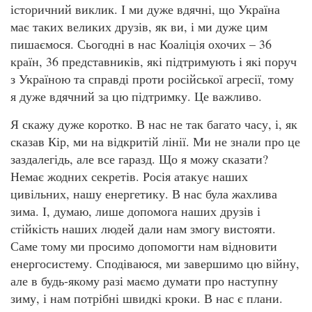
історичний виклик. І ми дуже вдячні, що Україна
має таких великих друзів, як ви, і ми дуже цим
пишаємося. Сьогодні в нас Коаліція охочих – 36
країн, 36 представників, які підтримують і які поруч
з Україною та справді проти російської агресії, тому
я дуже вдячний за цю підтримку. Це важливо.
Я скажу дуже коротко. В нас не так багато часу, і, як
сказав Кір, ми на відкритій лінії. Ми не знали про це
заздалегідь, але все гаразд. Що я можу сказати?
Немає жодних секретів. Росія атакує наших
цивільних, нашу енергетику. В нас була жахлива
зима. І, думаю, лише допомога наших друзів і
стійкість наших людей дали нам змогу вистояти.
Саме тому ми просимо допомогти нам відновити
енергосистему. Сподіваюся, ми завершимо цю війну,
але в будь-якому разі маємо думати про наступну
зиму, і нам потрібні швидкі кроки. В нас є плани.