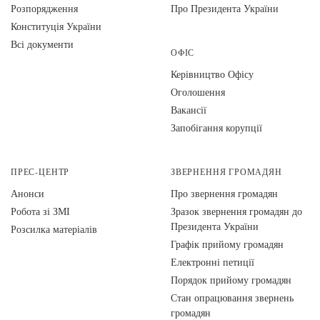
Розпорядження
Про Президента України
Конституція України
Всі документи
ОФІС
Керівництво Офісу
Оголошення
Вакансії
Запобігання корупції
ПРЕС-ЦЕНТР
ЗВЕРНЕННЯ ГРОМАДЯН
Анонси
Про звернення громадян
Робота зі ЗМІ
Зразок звернення громадян до
Президента України
Розсилка матеріалів
Графік прийому громадян
Електронні петиції
Порядок прийому громадян
Стан опрацювання звернень
громадян