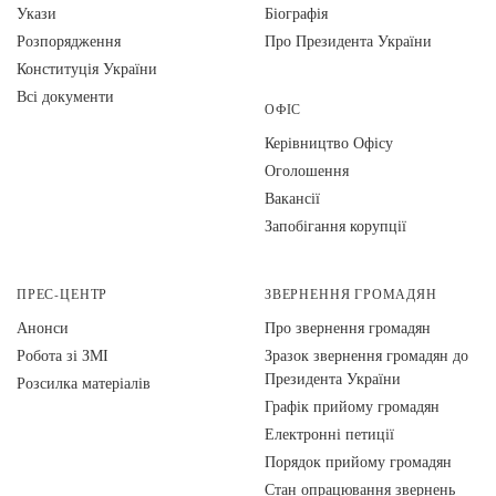
Укази
Біографія
Розпорядження
Про Президента України
Конституція України
Всі документи
ОФІС
Керівництво Офісу
Оголошення
Вакансії
Запобігання корупції
ПРЕС-ЦЕНТР
ЗВЕРНЕННЯ ГРОМАДЯН
Анонси
Про звернення громадян
Робота зі ЗМІ
Зразок звернення громадян до
Президента України
Розсилка матеріалів
Графік прийому громадян
Електронні петиції
Порядок прийому громадян
Стан опрацювання звернень