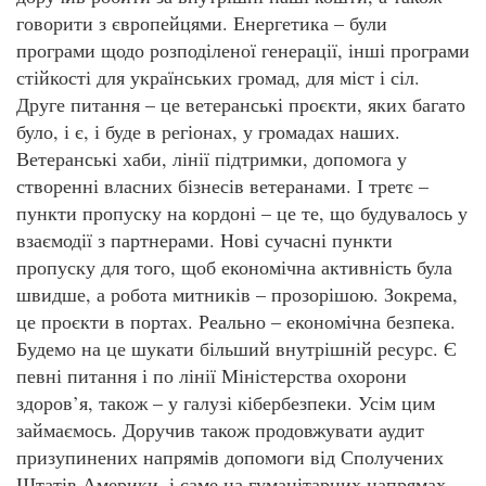
говорити з європейцями. Енергетика – були
програми щодо розподіленої генерації, інші програми
стійкості для українських громад, для міст і сіл.
Друге питання – це ветеранські проєкти, яких багато
було, і є, і буде в регіонах, у громадах наших.
Ветеранські хаби, лінії підтримки, допомога у
створенні власних бізнесів ветеранами. І третє –
пункти пропуску на кордоні – це те, що будувалось у
взаємодії з партнерами. Нові сучасні пункти
пропуску для того, щоб економічна активність була
швидше, а робота митників – прозорішою. Зокрема,
це проєкти в портах. Реально – економічна безпека.
Будемо на це шукати більший внутрішній ресурс. Є
певні питання і по лінії Міністерства охорони
здоров’я, також – у галузі кібербезпеки. Усім цим
займаємось. Доручив також продовжувати аудит
призупинених напрямів допомоги від Сполучених
Штатів Америки, і саме на гуманітарних напрямах,