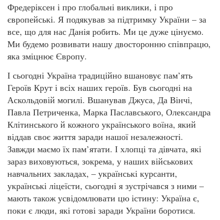
Фредеріксен і про глобальні виклики, і про
європейські. Я подякував за підтримку України – за
все, що для нас Данія робить. Ми це дуже цінуємо.
Ми будемо розвивати нашу двосторонню співпрацю,
яка зміцнює Європу.
І сьогодні Україна традиційно вшановує пам’ять
Героїв Крут і всіх наших героїв. Був сьогодні на
Аскольдовій могилі. Вшанував Джуса, Да Вінчі,
Павла Петриченка, Марка Паславського, Олександра
Клітинського й кожного українського воїна, який
віддав своє життя заради нашої незалежності.
Завжди маємо їх пам’ятати. І хлопці та дівчата, які
зараз виховуються, зокрема, у наших військових
навчальних закладах, – українські курсанти,
українські ліцеїсти, сьогодні я зустрічався з ними –
мають також усвідомлювати цю істину: Україна є,
поки є люди, які готові заради України боротися.