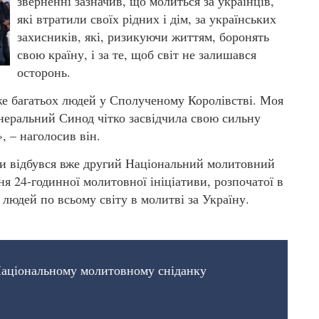
зверненні зазначив, що молиться за українців,
які втратили своїх рідних і дім, за українських
захисників, які, ризикуючи життям, боронять
свою країну, і за те, щоб світ не залишався
осторонь.
же багатьох людей у Сполученому Королівстві. Моя
енеральний Синод чітко засвідчила свою сильну
, – наголосив він.
ни відбувся вже другий Національний молитовний
я 24-годинної молитовної ініціативи, розпочатої в
людей по всьому світу в молитві за Україну.
Національному молитовному сніданку