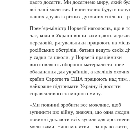
цього досягти. Ми досягнемо миру, який буде
всі наші молитви. І вони точно будуть почут
наших друзів із різних духовних спільнот, р
Прем’єр-міністр Норвегії наголосив, що в т
час, коли в Україні воїни захищають держав
передовій, рятувальники працюють на місц
російських обстрілів, батьки ведуть своїх ді
у садки та школи, у Норвегії працівники
виготовляють оборонні матеріали та нове
обладнання для українців, а коаліція охочих
країни Європи та США працюють над тим, 
найкраще підтримати Україну й досягти
справедливого та міцного миру.
«Ми повинні зробити все можливе, щоб
зупинити цю війну, знаючи, що одна людина 
повинні докласти всіх зусиль для досягнен
молитвами. Наші молитви – за право жити, 