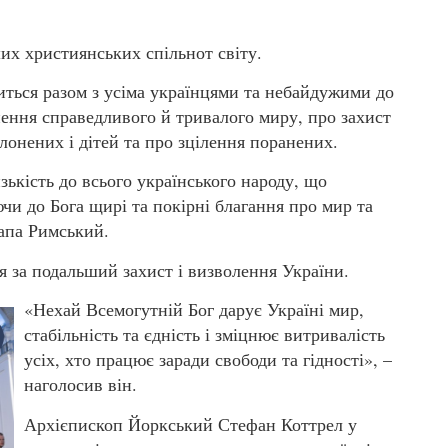
их християнських спільнот світу.
ться разом з усіма українцями та небайдужими до
нення справедливого й тривалого миру, про захист
олонених і дітей та про зцілення поранених.
кість до всього українського народу, що
и до Бога щирі та покірні благання про мир та
Папа Римський.
 за подальший захист і визволення України.
«Нехай Всемогутній Бог дарує Україні мир,
стабільність та єдність і зміцнює витривалість
усіх, хто працює заради свободи та гідності», –
наголосив він.
Архієпископ Йоркський Стефан Коттрел у