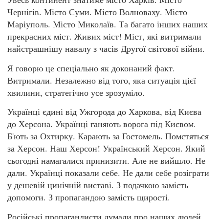
Чернігів. Місто Суми. Місто Волноваху. Місто
Маріуполь. Місто Миколаїв. Та багато інших наших
прекрасних міст. Живих міст! Міст, які витримали
найстрашнішу навалу з часів Другої світової війни.
Я говорю це спеціально як доконаний факт.
Витримали. Незалежно від того, яка ситуація цієї
хвилини, стратегічно усе зрозуміло.
Українці єдині від Ужгорода до Харкова, від Києва
до Херсона. Українці ганяють ворога під Києвом.
Б'ють за Охтирку. Карають за Гостомель. Помстяться
за Херсон. Наш Херсон! Український Херсон. Який
сьогодні намагалися принизити. Але не вийшло. Не
дали. Українці показали себе. Не дали себе розіграти
у дешевій цинічній виставі. З подачкою замість
допомоги. З пропагандою замість щирості.
Російські пропагандисти думали про наших людей,