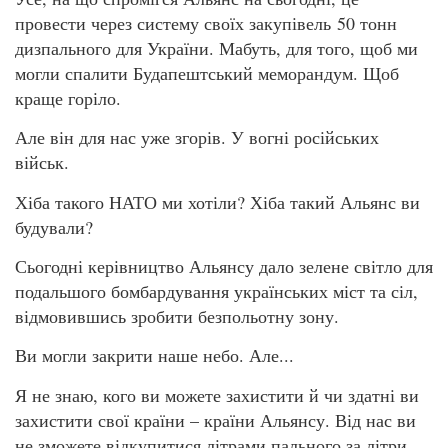
провести через систему своїх закупівель 50 тонн
дизпального для України. Мабуть, для того, щоб ми
могли спалити Будапештський меморандум. Щоб
краще горіло.
Але він для нас уже згорів. У вогні російських
військ.
Хіба такого НАТО ми хотіли? Хіба такий Альянс ви
будували?
Сьогодні керівництво Альянсу дало зелене світло для
подальшого бомбардування українських міст та сіл,
відмовившись зробити безпольотну зону.
Ви могли закрити наше небо. Але...
Я не знаю, кого ви можете захистити й чи здатні ви
захистити свої країни – країни Альянсу. Від нас ви
не зможете відкупитися літрами пального за літри