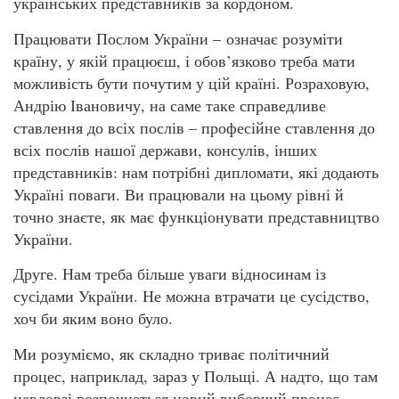
українських представників за кордоном.
Працювати Послом України – означає розуміти
країну, у якій працюєш, і обов’язково треба мати
можливість бути почутим у цій країні. Розраховую,
Андрію Івановичу, на саме таке справедливе
ставлення до всіх послів – професійне ставлення до
всіх послів нашої держави, консулів, інших
представників: нам потрібні дипломати, які додають
Україні поваги. Ви працювали на цьому рівні й
точно знаєте, як має функціонувати представництво
України.
Друге. Нам треба більше уваги відносинам із
сусідами України. Не можна втрачати це сусідство,
хоч би яким воно було.
Ми розуміємо, як складно триває політичний
процес, наприклад, зараз у Польщі. А надто, що там
невдовзі розпочнеться новий виборчий процес.