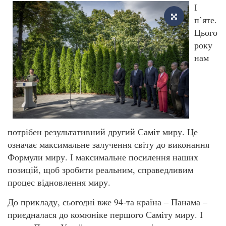
І
п’яте.
Цього
року
нам
потрібен результативний другий Саміт миру. Це
означає максимальне залучення світу до виконання
Формули миру. І максимальне посилення наших
позицій, щоб зробити реальним, справедливим
процес відновлення миру.
До прикладу, сьогодні вже 94-та країна – Панама –
приєдналася до комюніке першого Саміту миру. І