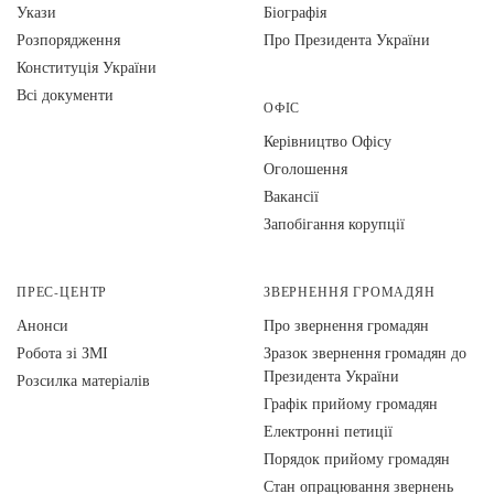
Укази
Біографія
Розпорядження
Про Президента України
Конституція України
Всі документи
ОФІС
Керівництво Офісу
Оголошення
Вакансії
Запобігання корупції
ПРЕС-ЦЕНТР
ЗВЕРНЕННЯ ГРОМАДЯН
Анонси
Про звернення громадян
Робота зі ЗМІ
Зразок звернення громадян до
Президента України
Розсилка матеріалів
Графік прийому громадян
Електронні петиції
Порядок прийому громадян
Стан опрацювання звернень