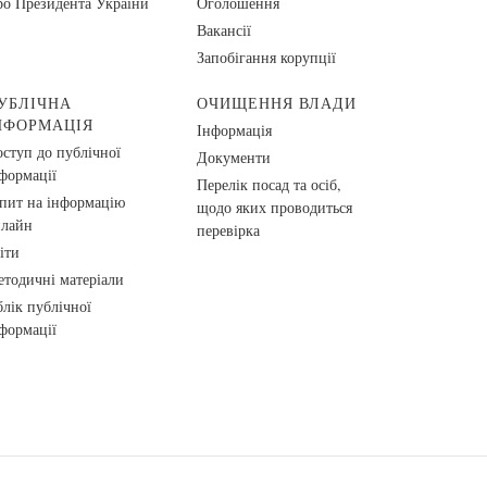
о Президента України
Оголошення
Вакансії
Запобігання корупції
УБЛІЧНА
ОЧИЩЕННЯ ВЛАДИ
НФОРМАЦІЯ
Інформація
ступ до публічної
Документи
формації
Перелік посад та осіб,
пит на інформацію
щодо яких проводиться
нлайн
перевірка
іти
тодичні матеріали
лік публічної
формації