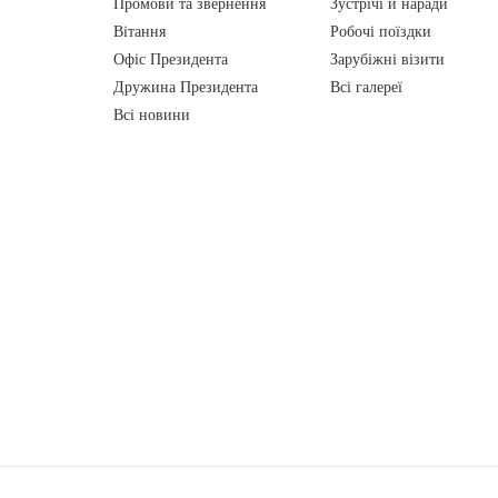
Промови та звернення
Зустрічі й наради
Вiтання
Робочі поїздки
Офіс Президента
Зарубіжні візити
Дружина Президента
Всі галереї
Всі новини