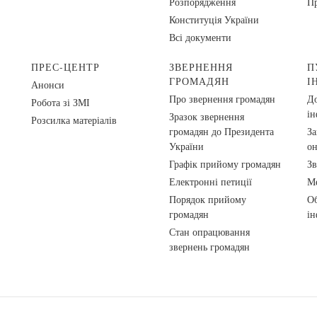
Розпорядження
Пр
Конституція України
Всі документи
ПРЕС-ЦЕНТР
ЗВЕРНЕННЯ
П
ГРОМАДЯН
І
Анонси
Про звернення громадян
До
Робота зі ЗМІ
ін
Зразок звернення
Розсилка матеріалів
громадян до Президента
За
України
о
Графік прийому громадян
Зв
Електронні петиції
Ме
Порядок прийому
Об
громадян
ін
Стан опрацювання
звернень громадян