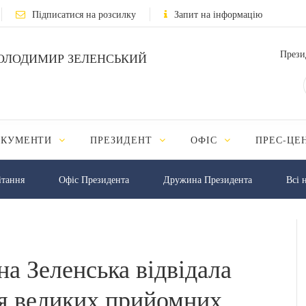
Підписатися на розсилку
Запит на інформацію
Прези
ОЛОДИМИР ЗЕЛЕНСЬКИЙ
ОКУМЕНТИ
ПРЕЗИДЕНТ
ОФІС
ПРЕС-ЦЕ
iтання
Офіс Президента
Дружина Президента
Всі 
а Зеленська відвідала
ля великих прийомних