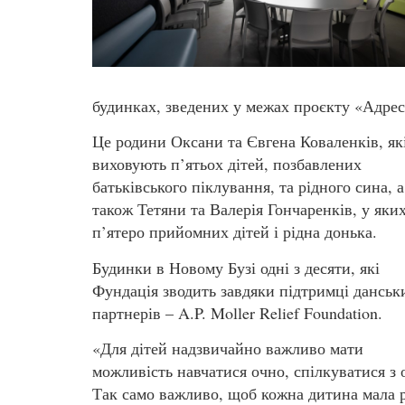
будинках, зведених у межах проєкту «Адрес
Це родини Оксани та Євгена Коваленків, як
виховують п’ятьох дітей, позбавлених
батьківського піклування, та рідного сина, а
також Тетяни та Валерія Гончаренків, у яки
п’ятеро прийомних дітей і рідна донька.
Будинки в Новому Бузі одні з десяти, які
Фундація зводить завдяки підтримці данськ
партнерів – A.P. Moller Relief Foundation.
«Для дітей надзвичайно важливо мати
можливість навчатися очно, спілкуватися з 
Так само важливо, щоб кожна дитина мала р