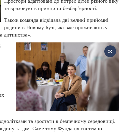
Простори адаптовані до потреб дітей різного віку
та враховують принципи безбар’єрності.
Також команда відвідала дві великі прийомні
родини в Новому Бузі, які вже проживають у
а дитинства».
і
х
их
однолітками та зростати в безпечному середовищі.
одину та дім. Саме тому Фундація системно