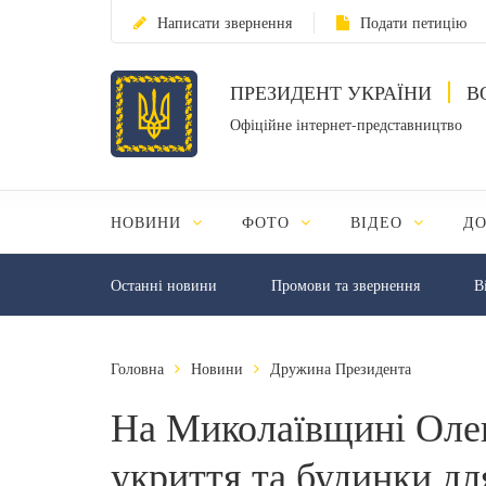
Написати звернення
Подати петицію
ПРЕЗИДЕНТ УКРАЇНИ
В
Офіційне інтернет-представництво
НОВИНИ
ФОТО
ВІДЕО
Д
Останні новини
Промови та звернення
В
Головна
Новини
Дружина Президента
На Миколаївщині Олен
укриття та будинки д