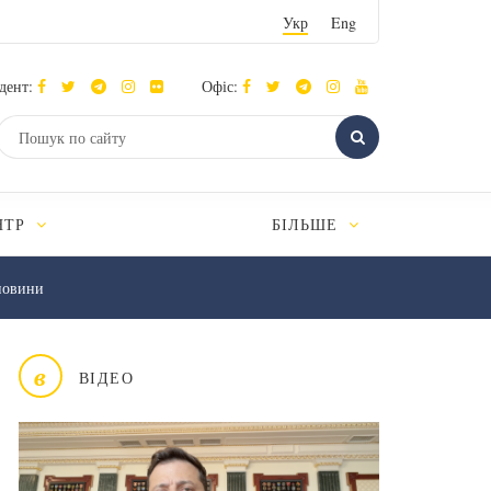
Укр
Eng
дент:
Офіс:
НТР
БІЛЬШЕ
новини
в
ВІДЕО