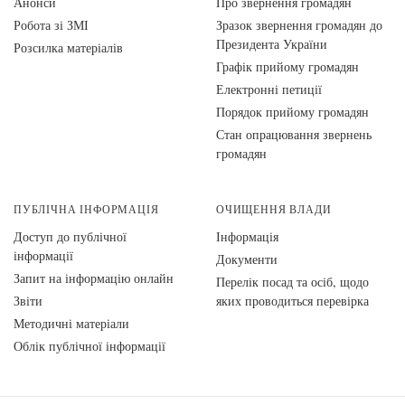
Анонси
Про звернення громадян
Робота зі ЗМІ
Зразок звернення громадян до
Президента України
Розсилка матеріалів
Графік прийому громадян
Електронні петиції
Порядок прийому громадян
Стан опрацювання звернень
громадян
ПУБЛІЧНА ІНФОРМАЦІЯ
ОЧИЩЕННЯ ВЛАДИ
Доступ до публічної
Інформація
інформації
Документи
Запит на інформацію онлайн
Перелік посад та осіб, щодо
Звіти
яких проводиться перевірка
Методичні матеріали
Облік публічної інформації