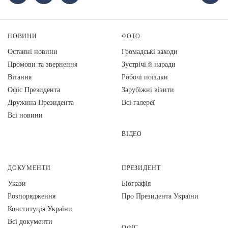
НОВИНИ
ФОТО
Останні новини
Громадські заходи
Промови та звернення
Зустрічі й наради
Вiтання
Робочі поїздки
Офіс Президента
Зарубіжні візити
Дружина Президента
Всі галереї
Всі новини
ВІДЕО
ДОКУМЕНТИ
ПРЕЗИДЕНТ
Укази
Біографія
Розпорядження
Про Президента України
Конституція України
Всі документи
ОФІС