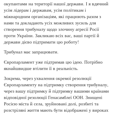
окупантами на території нашої держави. І я вдячний
усім лідерам і державам, усім політикам і
міжнародним організаціям, які працюють разом з
нами та докладають усіх можливих зусиль для
створення трибуналу щодо злочину агресії Росії
проти України. Закликаю всіх вас, ваші партії й
держави дієво підтримати цю роботу!
Трибунал має запрацювати.
Європарламент уже підтримав цю ідею. Потрібно
якнайшвидше втілити її в реальність.
Зокрема, через ухвалення окремої резолюції
Європарламенту на підтримку створення трибуналу,
через вашу підтримку й підтримку вашими країнами
відповідної резолюції Генасамблеї ООН. Знищені
Росією міста й села, зруйновані долі, розбиті та
розстріляні життя мають бути відображені у вироках