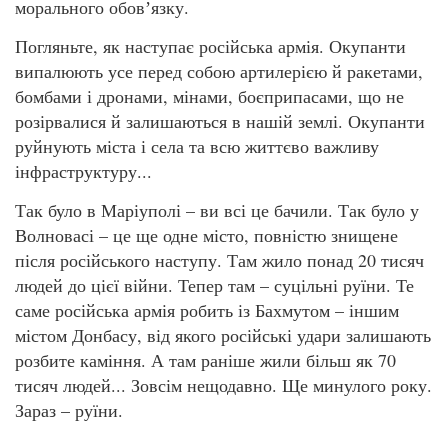
морального обовʼязку.
Погляньте, як наступає російська армія. Окупанти
випалюють усе перед собою артилерією й ракетами,
бомбами і дронами, мінами, боєприпасами, що не
розірвалися й залишаються в нашій землі. Окупанти
руйнують міста і села та всю життєво важливу
інфраструктуру...
Так було в Маріуполі – ви всі це бачили. Так було у
Волновасі – це ще одне місто, повністю знищене
після російського наступу. Там жило понад 20 тисяч
людей до цієї війни. Тепер там – суцільні руїни. Те
саме російська армія робить із Бахмутом – іншим
містом Донбасу, від якого російські удари залишають
розбите каміння. А там раніше жили більш як 70
тисяч людей... Зовсім нещодавно. Ще минулого року.
Зараз – руїни.