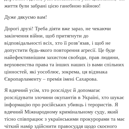
життя були забрані цією ганебною війною!
Дуже дякуємо вам!
Дорогі друзі! Треба діяти вже зараз, не чекаючи
закінчення війни, щоб притягнути до
відповідальності всіх, хто її розвʼязав, і щоб не
допустити будь-якого повторення агресії. Це буде
найефективнішим захистом свободи, прав людини,
верховенства права та інших наших із вами спільних
цінностей, які уособлює, зокрема, ця відзнака
Європарламенту – премія імені Сахарова.
Я вдячний усім, хто розслідує й допомагає
розслідувати злочини окупантів в Україні, хто шукає
інформацію про російських убивць і терористів. Я
вдячний Міжнародному кримінальному суду, який
тісно співпрацює з українськими прокурорами та має
чіткий намір здійснити правосуддя щодо скоєного