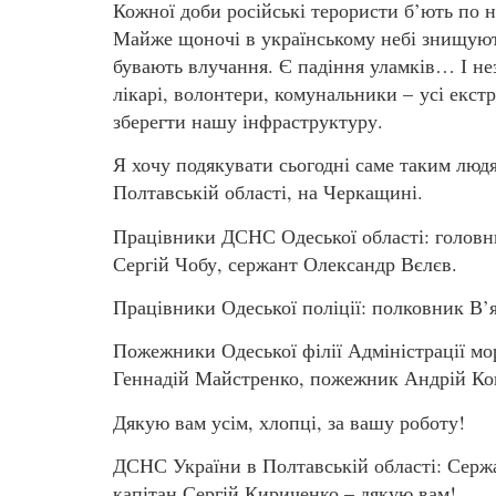
Кожної доби російські терористи б’ють по н
Майже щоночі в українському небі знищують
бувають влучання. Є падіння уламків… І не
лікарі, волонтери, комунальники – усі екст
зберегти нашу інфраструктуру.
Я хочу подякувати сьогодні саме таким люд
Полтавській області, на Черкащині.
Працівники ДСНС Одеської області: голов
Сергій Чобу, сержант Олександр Вєлєв.
Працівники Одеської поліції: полковник В’
Пожежники Одеської філії Адміністрації м
Геннадій Майстренко, пожежник Андрій Ко
Дякую вам усім, хлопці, за вашу роботу!
ДСНС України в Полтавській області: Серж
капітан Сергій Кириченко – дякую вам!