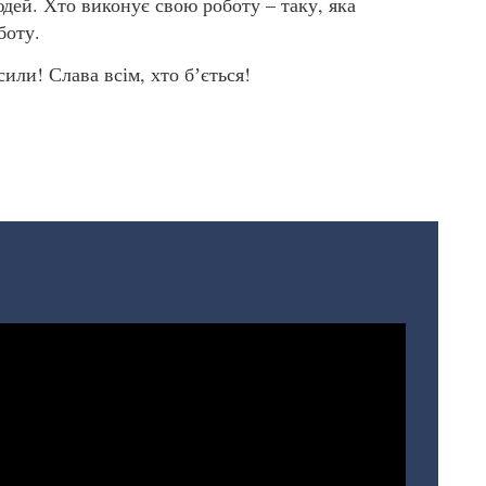
дей. Хто виконує свою роботу – таку, яка
боту.
или! Слава всім, хто бʼється!