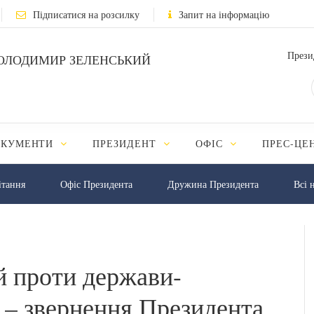
Підписатися на розсилку
Запит на інформацію
Прези
ОЛОДИМИР ЗЕЛЕНСЬКИЙ
ОКУМЕНТИ
ПРЕЗИДЕНТ
ОФІС
ПРЕС-ЦЕ
iтання
Офіс Президента
Дружина Президента
Всі 
й проти держави-
 – звернення Президента