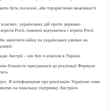
мають бути посилені, аби терористичні можливості
 власних, українських дій проти держави-
гресія Росії, повинні відчуватись і втрати Росії.
аби закінчити війну на українських умовах на
дливої.
ди Австрії – він був із візитом в Україні.
ова більшість приєдналася до реалізації Формули
тись.
рух. Я поінформував про реалізацію Україною семи
ховуємо на подальшу підтримку Австрією