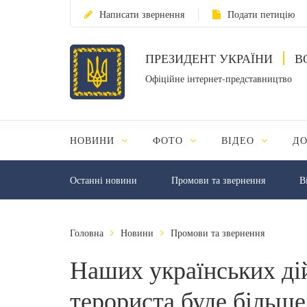
Написати звернення
Подати петицію
ПРЕЗИДЕНТ УКРАЇНИ
В
Офіційне інтернет-представництво
НОВИНИ
ФОТО
ВІДЕО
Д
Останні новини
Промови та звернення
В
Головна
Новини
Промови та звернення
Наших українських ді
терориста буде більше