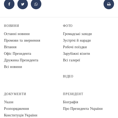
НОВИНИ
ФОТО
Останні новини
Громадські заходи
Промови та звернення
Зустрічі й наради
Вiтання
Робочі поїздки
Офіс Президента
Зарубіжні візити
Дружина Президента
Всі галереї
Всі новини
ВІДЕО
ДОКУМЕНТИ
ПРЕЗИДЕНТ
Укази
Біографія
Розпорядження
Про Президента України
Конституція України