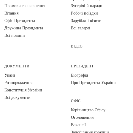
Промови та звернення
Зустрічі й наради
Вiтання
Робочі поїздки
Офіс Президента
Зарубіжні візити
Дружина Президента
Всі галереї
Всі новини
ВІДЕО
ДОКУМЕНТИ
ПРЕЗИДЕНТ
Укази
Біографія
Розпорядження
Про Президента України
Конституція України
Всі документи
ОФІС
Керівництво Офісу
Оголошення
Вакансії
Запобігання корупції