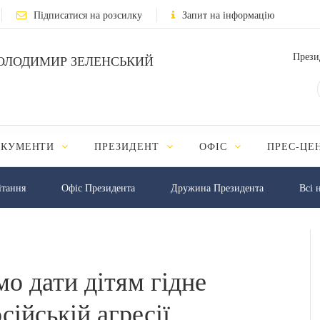
Підписатися на розсилку
Запит на інформацію
Прези
ОЛОДИМИР ЗЕЛЕНСЬКИЙ
ОКУМЕНТИ
ПРЕЗИДЕНТ
ОФІС
ПРЕС-ЦЕ
iтання
Офіс Президента
Дружина Президента
Всі 
о дати дітям гідне
сійській агресії