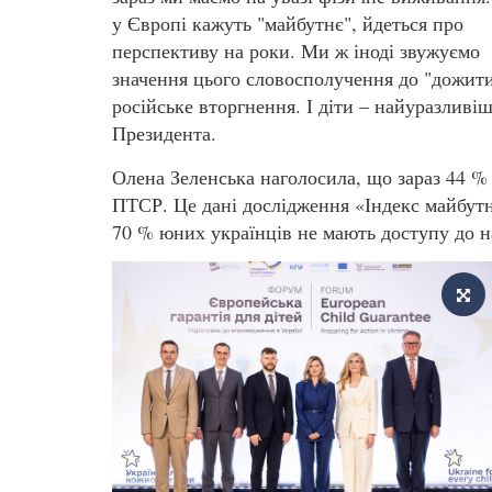
у Європі кажуть "майбутнє", йдеться про
перспективу на роки. Ми ж іноді звужуємо
значення цього словосполучення до "дожити
російське вторгнення. І діти – найуразливі
Президента.
Олена Зеленська наголосила, що зараз 44 %
ПТСР. Це дані дослідження «Індекс майбут
70 % юних українців не мають доступу до н