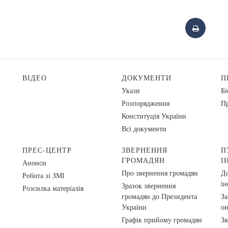
ВІДЕО
ДОКУМЕНТИ
П
Укази
Бі
Розпорядження
Пр
Конституція України
Всі документи
ПРЕС-ЦЕНТР
ЗВЕРНЕННЯ
П
ГРОМАДЯН
І
Анонси
Про звернення громадян
До
Робота зі ЗМІ
ін
Зразок звернення
Розсилка матеріалів
громадян до Президента
За
України
о
Графік прийому громадян
Зв