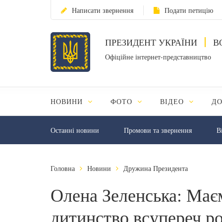
Написати звернення
Подати петицію
ПРЕЗИДЕНТ УКРАЇНИ
В
Офіційне інтернет-представництво
НОВИНИ
ФОТО
ВІДЕО
Д
Останні новини
Промови та звернення
В
Головна
Новини
Дружина Президента
Олена Зеленська: Маєм
дитинство всупереч ро