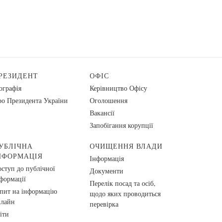
РЕЗИДЕНТ
ОФІС
ографія
Керівництво Офісу
о Президента України
Оголошення
Вакансії
Запобігання корупції
УБЛІЧНА
ОЧИЩЕННЯ ВЛАДИ
НФОРМАЦІЯ
Інформація
ступ до публічної
Документи
формації
Перелік посад та осіб,
пит на інформацію
щодо яких проводиться
нлайн
перевірка
іти