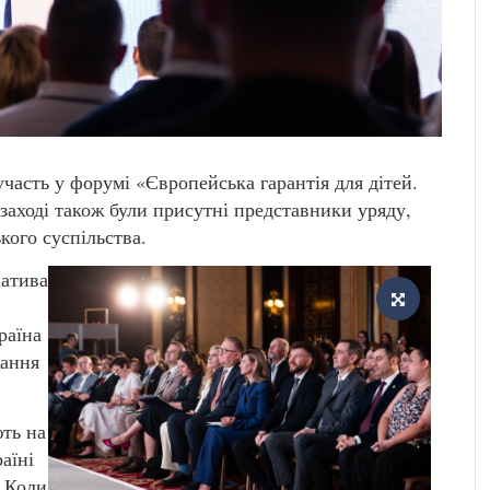
часть у форумі «Європейська гарантія для дітей.
заході також були присутні представники уряду,
кого суспільства.
іатива
раїна
жання
ть на
аїні
. Коли