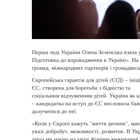
Перша леді України Олена Зеленська взяла у
Підготовка до впровадження в Україні». На 
громад, міжнародних партнерів і громадянсь
Європейська гарантія для дітей (ЄГД) – ініц
ЄС, створена для боротьби з бідністю та
соціальним відчуженням дітей. Україна як к
– кандидатка на вступ до ЄС висловила ба
долучитися до неї.
«Коли у Європі кажуть "життя дитини", маю
увазі добробут, можливості, розвиток. В Укр
зараз ми маємо на увазі фізичне виживання