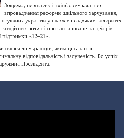
Зокрема, перша леді поінформувала про
впровадження реформи шкільного харчування,
аштування укриттів у школах і садочках, відкриття
гатодітних родин і про заплановане на цей рік
ї підтримки «12–21».
ртаюся до українців, яким ці гарантії
мальну відповідальність і залученість. Бо успіх
 дружина Президента.