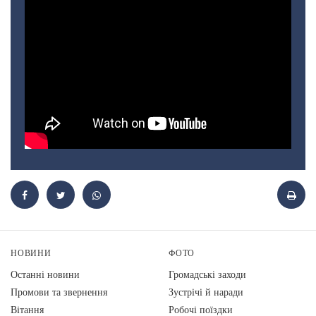
НОВИНИ
ФОТО
Останні новини
Громадські заходи
Промови та звернення
Зустрічі й наради
Вiтання
Робочі поїздки