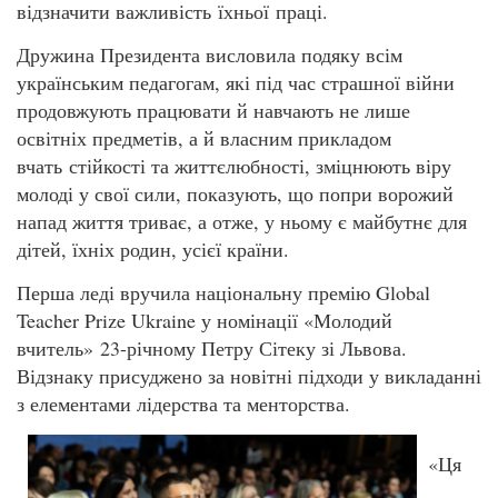
відзначити важливість їхньої праці.
Дружина Президента висловила подяку всім
українським педагогам, які під час страшної війни
продовжують працювати й навчають не лише
освітніх предметів, а й власним прикладом
вчать стійкості та життєлюбності, зміцнюють віру
молоді у свої сили, показують, що попри ворожий
напад життя триває, а отже, у ньому є майбутнє для
дітей, їхніх родин, усієї країни.
Перша леді вручила національну премію Global
Teacher Prize Ukraine у номінації «Молодий
вчитель» 23-річному Петру Сітеку зі Львова.
Відзнаку присуджено за новітні підходи у викладанні
з елементами лідерства та менторства.
«Ця