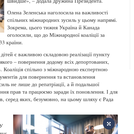
швидше», – додала дружина Президента.
Олена Зеленська наголосила на важливості
спільних міжнародних зусиль у цьому напрямі.
Зокрема, цього тижня Україна й Канада
оголосили, що до Міжнародної коаліції за
33 країни.
 дітей є важливою складовою реалізації пункту
 якого – повернення додому всіх депортованих,
в. Коаліція спільно з міжнародною експертною
ментів для повернення та встановлення
силь не лише до репатріації, а й подальшої
ння прав та працюємо заради їх поновлення. І для
в, серед яких, безумовно, на цьому шляху є Рада
 У
овує