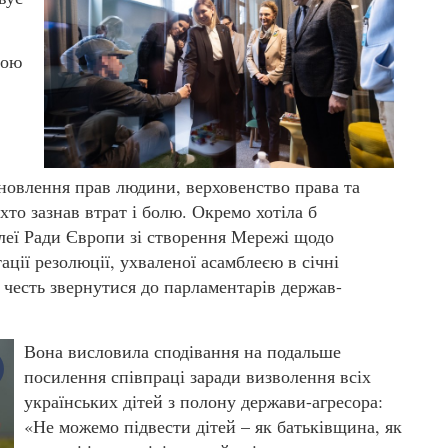
ною
дновлення прав людини, верховенство права та
 хто зазнав втрат і болю. Окремо хотіла б
блеї Ради Європи зі створення Мережі щодо
ції резолюції, ухваленої асамблеєю в січні
а честь звернутися до парламентарів держав-
Вона висловила сподівання на подальше
посилення співпраці заради визволення всіх
українських дітей з полону держави-агресора:
«Не можемо підвести дітей – як батьківщина, як