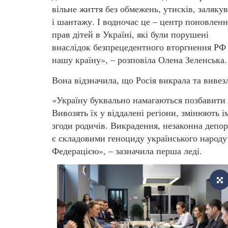
вільне життя без обмежень, утисків, заляку
і шантажу. І водночас це – центр поновленн
прав дітей в Україні, які були порушені
внаслідок безпрецедентного вторгнення РФ
нашу країну», – розповіла Олена Зеленська.
Вона відзначила, що Росія викрала та вивез
«Україну буквально намагаються позбавити
Вивозять їх у віддалені регіони, змінюють 
згоди родичів. Викрадення, незаконна депо
є складовими геноциду українського народу
Федерацією», – зазначила перша леді.