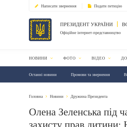
Написати звернення
Подати петицію
ПРЕЗИДЕНТ УКРАЇНИ
В
Офіційне інтернет-представництво
НОВИНИ
ФОТО
ВІДЕО
Д
Останні новини
Промови та звернення
В
Головна
Новини
Дружина Президента
Олена Зеленська під ч
захисту прав дитини: 