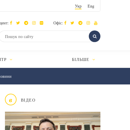
Укр
Eng
дент:
Офіс:
НТР
БІЛЬШЕ
новини
в
ВІДЕО