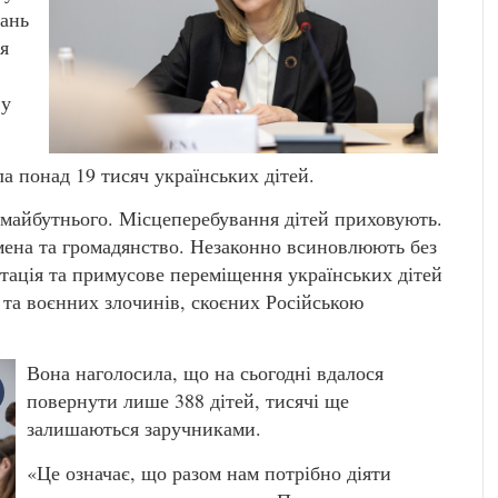
вань
я
 у
ла понад 19 тисяч українських дітей.
 майбутнього. Місцеперебування дітей приховують.
імена та громадянство. Незаконно всиновлюють без
ртація та примусове переміщення українських дітей
 та воєнних злочинів, скоєних Російською
Вона наголосила, що на сьогодні вдалося
повернути лише 388 дітей, тисячі ще
залишаються заручниками.
«Це означає, що разом нам потрібно діяти