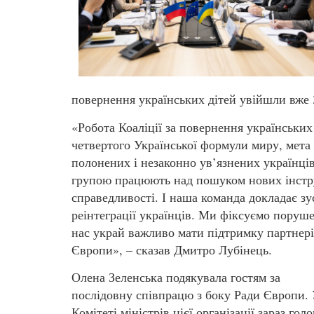
повернення українських дітей увійшли вже 
«Робота Коаліції за повернення українських
четвертого Української формули миру, мета
полонених і незаконно ув’язнених українці
групою працюють над пошуком нових інстру
справедливості. І наша команда докладає зу
реінтеграції українців. Ми фіксуємо поруше
нас украй важливо мати підтримку партнері
Європи», – сказав Дмитро Лубінець.
Олена Зеленська подякувала гостям за
послідовну співпрацю з боку Ради Європи.
Комітеті міністрів цієї організації зараз гол