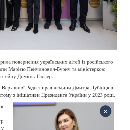
рила повернення українських дітей із російського
опи Марією Пейчинович-Бурич та міністеркою
нштейну Домінік Гаслер.
о Верховної Ради з прав людини Дмитра Лубінця в
итому з ініціативи Президента України у 2023 році.
ся
тр
 у