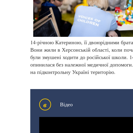
14-річною Катериною, її двоюрідними брат
Вони жили в Херсонській області, коли поч
були змушені ходити до російської школи. 1
опинилася без належної медичної допомоги.
на підконтрольну Україні територію.
в
Відео