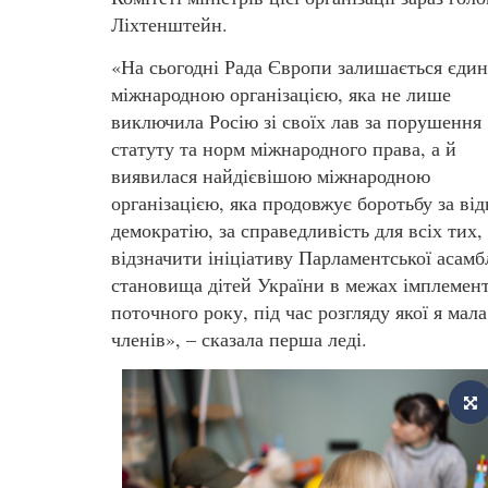
Ліхтенштейн.
«На сьогодні Рада Європи залишається єди
міжнародною організацією, яка не лише
виключила Росію зі своїх лав за порушення
статуту та норм міжнародного права, а й
виявилася найдієвішою міжнародною
організацією, яка продовжує боротьбу за ві
демократію, за справедливість для всіх тих,
відзначити ініціативу Парламентської асам
становища дітей України в межах імплемента
поточного року, під час розгляду якої я мал
членів», – сказала перша леді.