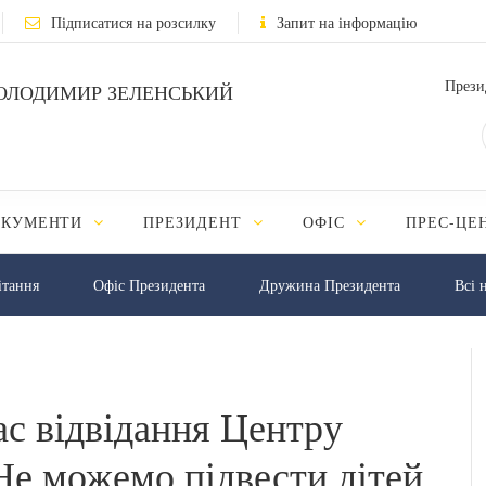
Підписатися на розсилку
Запит на інформацію
Прези
ОЛОДИМИР ЗЕЛЕНСЬКИЙ
ОКУМЕНТИ
ПРЕЗИДЕНТ
ОФІС
ПРЕС-ЦЕ
iтання
Офіс Президента
Дружина Президента
Всі 
ас відвідання Центру
Не можемо підвести дітей