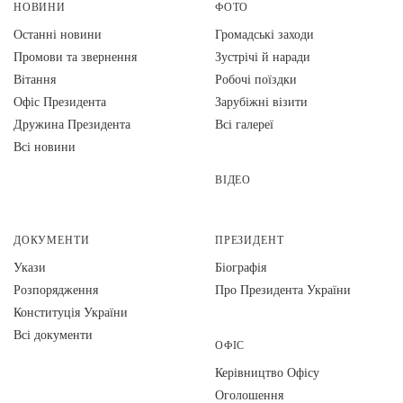
НОВИНИ
ФОТО
Останні новини
Громадські заходи
Промови та звернення
Зустрічі й наради
Вiтання
Робочі поїздки
Офіс Президента
Зарубіжні візити
Дружина Президента
Всі галереї
Всі новини
ВІДЕО
ДОКУМЕНТИ
ПРЕЗИДЕНТ
Укази
Біографія
Розпорядження
Про Президента України
Конституція України
Всі документи
ОФІС
Керівництво Офісу
Оголошення