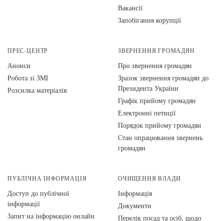
Вакансії
Запобігання корупції
ПРЕС-ЦЕНТР
ЗВЕРНЕННЯ ГРОМАДЯН
Анонси
Про звернення громадян
Робота зі ЗМІ
Зразок звернення громадян до
Президента України
Розсилка матеріалів
Графік прийому громадян
Електронні петиції
Порядок прийому громадян
Стан опрацювання звернень
громадян
ПУБЛІЧНА ІНФОРМАЦІЯ
ОЧИЩЕННЯ ВЛАДИ
Доступ до публічної
Інформація
інформації
Документи
Запит на інформацію онлайн
Перелік посад та осіб, щодо