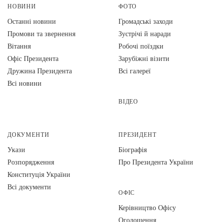
НОВИНИ
ФОТО
Останні новини
Громадські заходи
Промови та звернення
Зустрічі й наради
Вiтання
Робочі поїздки
Офіс Президента
Зарубіжні візити
Дружина Президента
Всі галереї
Всі новини
ВІДЕО
ДОКУМЕНТИ
ПРЕЗИДЕНТ
Укази
Біографія
Розпорядження
Про Президента України
Конституція України
Всі документи
ОФІС
Керівництво Офісу
Оголошення