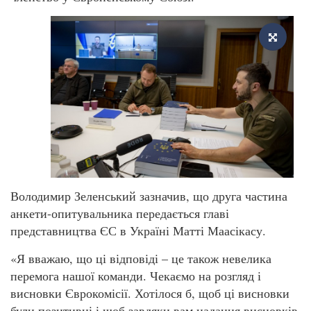
Володимир Зеленський зазначив, що друга частина
анкети-опитувальника передається главі
представництва ЄС в Україні Матті Маасікасу.
«Я вважаю, що ці відповіді – це також невелика
перемога нашої команди. Чекаємо на розгляд і
висновки Єврокомісії. Хотілося б, щоб ці висновки
були позитивні і щоб завдяки вам надання висновків