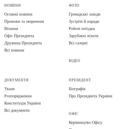
НОВИНИ
ФОТО
Останні новини
Громадські заходи
Промови та звернення
Зустрічі й наради
Вiтання
Робочі поїздки
Офіс Президента
Зарубіжні візити
Дружина Президента
Всі галереї
Всі новини
ВІДЕО
ДОКУМЕНТИ
ПРЕЗИДЕНТ
Укази
Біографія
Розпорядження
Про Президента України
Конституція України
Всі документи
ОФІС
Керівництво Офісу