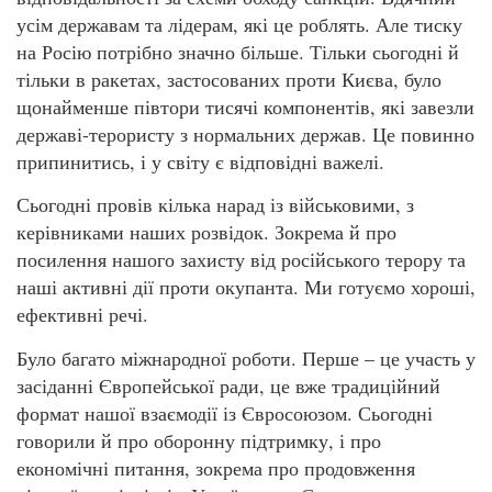
усім державам та лідерам, які це роблять. Але тиску
на Росію потрібно значно більше. Тільки сьогодні й
тільки в ракетах, застосованих проти Києва, було
щонайменше півтори тисячі компонентів, які завезли
державі-терористу з нормальних держав. Це повинно
припинитись, і у світу є відповідні важелі.
Сьогодні провів кілька нарад із військовими, з
керівниками наших розвідок. Зокрема й про
посилення нашого захисту від російського терору та
наші активні дії проти окупанта. Ми готуємо хороші,
ефективні речі.
Було багато міжнародної роботи. Перше – це участь у
засіданні Європейської ради, це вже традиційний
формат нашої взаємодії із Євросоюзом. Сьогодні
говорили й про оборонну підтримку, і про
економічні питання, зокрема про продовження