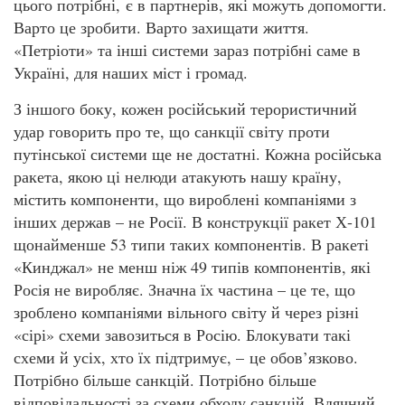
цього потрібні, є в партнерів, які можуть допомогти.
Варто це зробити. Варто захищати життя.
«Петріоти» та інші системи зараз потрібні саме в
Україні, для наших міст і громад.
З іншого боку, кожен російський терористичний
удар говорить про те, що санкції світу проти
путінської системи ще не достатні. Кожна російська
ракета, якою ці нелюди атакують нашу країну,
містить компоненти, що вироблені компаніями з
інших держав – не Росії. В конструкції ракет Х-101
щонайменше 53 типи таких компонентів. В ракеті
«Кинджал» не менш ніж 49 типів компонентів, які
Росія не виробляє. Значна їх частина – це те, що
зроблено компаніями вільного світу й через різні
«сірі» схеми завозиться в Росію. Блокувати такі
схеми й усіх, хто їх підтримує, – це обов’язково.
Потрібно більше санкцій. Потрібно більше
відповідальності за схеми обходу санкцій. Вдячний