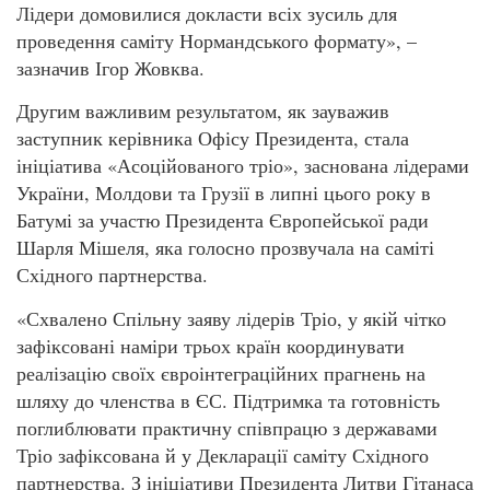
Лідери домовилися докласти всіх зусиль для
проведення саміту Нормандського формату», –
зазначив Ігор Жовква.
Другим важливим результатом, як зауважив
заступник керівника Офісу Президента, стала
ініціатива «Асоційованого тріо», заснована лідерами
України, Молдови та Грузії в липні цього року в
Батумі за участю Президента Європейської ради
Шарля Мішеля, яка голосно прозвучала на саміті
Східного партнерства.
«Схвалено Спільну заяву лідерів Тріо, у якій чітко
зафіксовані наміри трьох країн координувати
реалізацію своїх євроінтеграційних прагнень на
шляху до членства в ЄС. Підтримка та готовність
поглиблювати практичну співпрацю з державами
Тріо зафіксована й у Декларації саміту Східного
партнерства. З ініціативи Президента Литви Гітанаса