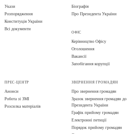
Укази
Біографія
Розпорядження
Про Президента України
Конституція України
Всі документи
ОФІС
Керівництво Офісу
Оголошення
Вакансії
Запобігання корупції
ПРЕС-ЦЕНТР
ЗВЕРНЕННЯ ГРОМАДЯН
Анонси
Про звернення громадян
Робота зі ЗМІ
Зразок звернення громадян до
Президента України
Розсилка матеріалів
Графік прийому громадян
Електронні петиції
Порядок прийому громадян