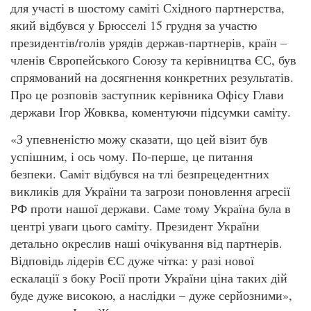
для участі в шостому саміті Східного партнерства,
який відбувся у Брюсселі 15 грудня за участю
президентів/голів урядів держав-партнерів, країн –
членів Європейського Союзу та керівництва ЄС, був
спрямований на досягнення конкретних результатів.
Про це розповів заступник керівника Офісу Глави
держави Ігор Жовква, коментуючи підсумки саміту.
«З упевненістю можу сказати, що цей візит був
успішним, і ось чому. По-перше, це питання
безпеки. Саміт відбувся на тлі безпрецедентних
викликів для України та загрози поновлення агресії
РФ проти нашої держави. Саме тому Україна була в
центрі уваги цього саміту. Президент України
детально окреслив наші очікування від партнерів.
Відповідь лідерів ЄС дуже чітка: у разі нової
ескалації з боку Росії проти України ціна таких дій
буде дуже високою, а наслідки – дуже серйозними»,