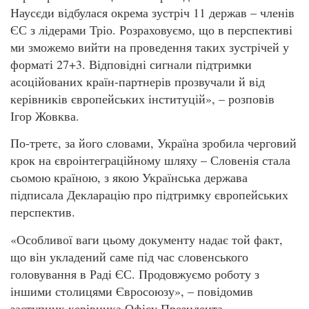
Наусєди відбулася окрема зустріч 11 держав – членів
ЄС з лідерами Тріо. Розраховуємо, що в перспективі
ми зможемо вийти на проведення таких зустрічей у
форматі 27+3. Відповідні сигнали підтримки
асоційованих країн-партнерів прозвучали й від
керівників європейських інституцій», – розповів
Ігор Жовква.
По-третє, за його словами, Україна зробила черговий
крок на євроінтеграційному шляху – Словенія стала
сьомою країною, з якою Українська держава
підписала Декларацію про підтримку європейських
перспектив.
«Особливої ваги цьому документу надає той факт,
що він укладений саме під час словенського
головування в Раді ЄС. Продовжуємо роботу з
іншими столицями Євросоюзу», – повідомив
заступник керівника Офісу Президента.