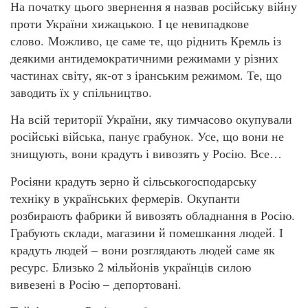
На початку цього звернення я назвав російську війну
проти України хижацькою. І це невипадкове
слово. Можливо, це саме те, що ріднить Кремль із
деякими антидемократичними режимами у різних
частинах світу, як-от з іранським режимом. Те, що
заводить їх у спільництво.
На всій території України, яку тимчасово окупували
російські війська, панує грабунок. Усе, що вони не
знищують, вони крадуть і вивозять у Росію. Все…
Росіяни крадуть зерно й сільськогосподарську
техніку в українських фермерів. Окупанти
розбирають фабрики й вивозять обладнання в Росію.
Грабують склади, магазини й помешкання людей. І
крадуть людей – вони розглядають людей саме як
ресурс. Близько 2 мільйонів українців силою
вивезені в Росію – депортовані.