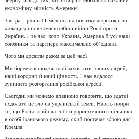
звернутися до тих, хто створює глобально важливу
економічну міцність Америки!
Завтра – рівно 11 місяців від початку жорстокої та
хижацької повномасштабної війни Росії проти
України. І це час, коли Україна, Америка й усі наші
союзники та партнери максимально об’єднані.
Чого ми досягли разом за цей час?
Ми боремося щодня, щоб захистити наших людей,
наші кордони й наші цінності. І нам вдалося
зупинити розгортання російської агресії.
Сьогодні ми можемо впевнено говорити, що здатні
подолати це зло на українській землі. Навіть попри
те, що Росія знайшла собі терористичного спільника
в особі іранського режиму, який постачає зброю для
Кремля.
Завдяки хоробрості наших солдатів, які стримують