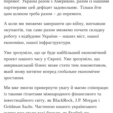
перемог. Україна разом з Америкою, разом із нашими
партнерами цей дефіцит задовольняє. Тільки йти
цим шляхом треба разом – до перемоги.
А коли ми зможемо завершити цю війну, вигнавши
окупантів, так само разом зможемо почати складну
роботу з відбудови України – наших міст, нашої
економіки, нашої інфраструктури.
Уже зрозуміло, що це буде найбільший економічний
проект нашого часу у Європі. Уже зрозуміло, що
американський бізнес може стати тим локомотивом,
який знову витягне вперед глобальне економічне
зростання.
Ми вже змогли привернути увагу й маємо співпрацю
із такими гігантами міжнародного фінансового та
інвестиційного світу, як BlackRock, J.P. Morgan і
Goldman Sachs. Частиною нашого українського
шляху вже стали такі бренди, як Starlink чи