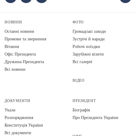
НОВИНИ
ФОТО
Останні новини
Громадські заходи
Промови та звернення
Зустрічі й наради
Вiтання
Робочі поїздки
Офіс Президента
Зарубіжні візити
Дружина Президента
Всі галереї
Всі новини
ВІДЕО
ДОКУМЕНТИ
ПРЕЗИДЕНТ
Укази
Біографія
Розпорядження
Про Президента України
Конституція України
Всі документи