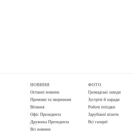
НОВИНИ
ФОТО
Останні новини
Громадські заходи
Промови та звернення
Зустрічі й наради
Вiтання
Робочі поїздки
Офіс Президента
Зарубіжні візити
Дружина Президента
Всі галереї
Всі новини