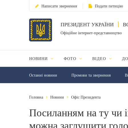
Написати звернення
Подати петицію
ПРЕЗИДЕНТ УКРАЇНИ
В
Офіційне інтернет-представництво
НОВИНИ
ФОТО
ВІДЕО
Д
Останні новини
Промови та звернення
В
Головна
Новини
Офіс Президента
Посиланням на ту чи 
можна заглушити голо