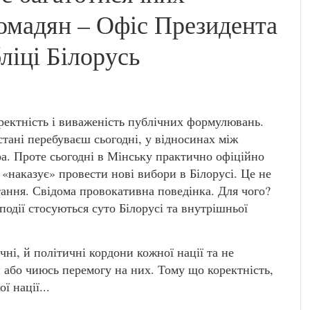
ромадян – Офіс Президента
ліці Білорусь
ректність і виваженість публічних формулювань.
стані перебуваєш сьогодні, у відносинах між
тра. Проте сьогодні в Мінську практично офіційно
«наказує» провести нові вибори в Білорусі. Це не
тання. Свідома провокативна поведінка. Для чого?
 події стосуються суто Білорусі та внутрішньої
чні, й політичні кордони кожної нації та не
 або чиюсь перемогу на них. Тому що коректність,
ї нації...