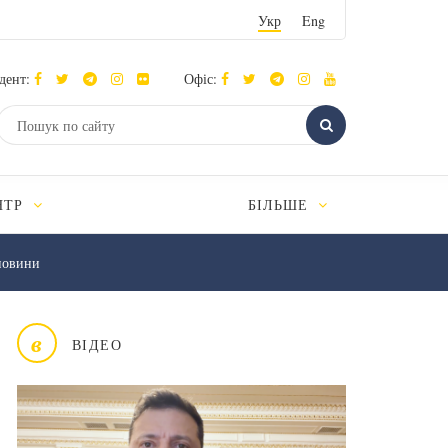
Укр
Eng
дент:
Офіс:
НТР
БІЛЬШЕ
новини
в
ВІДЕО