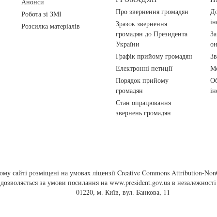
Анонси
Про звернення громадян
До
Робота зі ЗМІ
ін
Зразок звернення
Розсилка матеріалів
громадян до Президента
За
України
о
Графік прийому громадян
Зв
Електронні петиції
Ме
Порядок прийому
Об
громадян
ін
Стан опрацювання
звернень громадян
ому сайті розміщені на умовах ліцензії
Creative Commons Attribution-NonC
, дозволяється за умови посилання на
www.president.gov.ua
в незалежності 
01220, м. Київ, вул. Банкова, 11