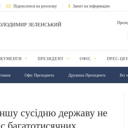
Підписатися на розсилку
Запит на інформацію
Прези
ОЛОДИМИР ЗЕЛЕНСЬКИЙ
ОКУМЕНТИ
ПРЕЗИДЕНТ
ОФІС
ПРЕС-ЦЕ
iтання
Офіс Президента
Дружина Президента
Всі 
іншу сусідню державу не
с багатотисячних