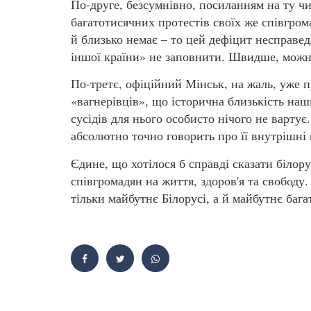
По-друге, безсумнівно, посиланням на ту ч
багатотисячних протестів своїх же співгром
й близько немає – то цей дефіцит несправе
іншої країни» не заповнити. Швидше, можн
По-третє, офіційний Мінськ, на жаль, уже 
«вагнерівців», що історична близькість на
сусідів для нього особисто нічого не вартує
абсолютно точно говорить про її внутрішні
Єдине, що хотілося б справді сказати білору
співгромадян на життя, здоров'я та свободу. 
тільки майбутнє Білорусі, а й майбутнє баг