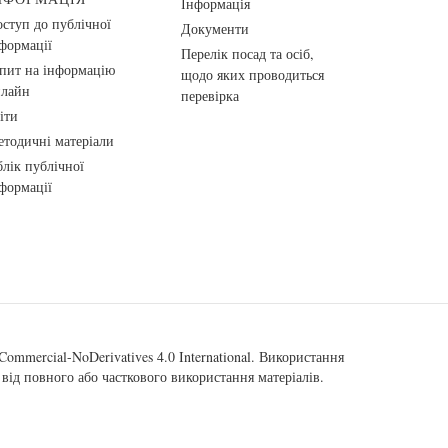
Інформація
ступ до публічної
Документи
формації
Перелік посад та осіб,
пит на інформацію
щодо яких проводиться
нлайн
перевірка
іти
тодичні матеріали
лік публічної
формації
ommercial-NoDerivatives 4.0 International
. Використання
від повного або часткового використання матеріалів.