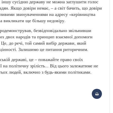
и іншу сусідню державу не можна заглушити голос
адян. Якщо довіри немає, – а світ бачить, що довіри
дливими звинуваченнями на адресу «керівництва
а викликати ще більшу недовіру.
продемонстрував, безвідповідально звільнивши
ших двох народів та принцип взаємної допомоги
. Це, до речі, той самий вибір держави, який
 цінності. Залишимо це питання риторичним.
ській державі, це – поважайте право своїх
І на політичну зрілість... Від цього залежатиме не
атьох людей, включно з будь-якими політиками.