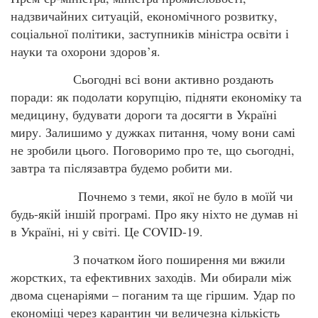
надзвичайних ситуацій, економічного розвитку,
соціальної політики, заступників міністра освіти і
науки та охорони здоров’я.
Сьогодні всі вони активно роздають
поради: як подолати корупцію, підняти економіку та
медицину, будувати дороги та досягти в Україні
миру. Залишимо у дужках питання, чому вони самі
не зробили цього. Поговоримо про те, що сьогодні,
завтра та післязавтра будемо робити ми.
Почнемо з теми, якої не було в моїй чи
будь-якій іншій програмі. Про яку ніхто не думав ні
в Україні, ні у світі. Це COVID-19.
З початком його поширення ми вжили
жорстких, та ефективних заходів. Ми обирали між
двома сценаріями – поганим та ще гіршим. Удар по
економіці через карантин чи величезна кількість