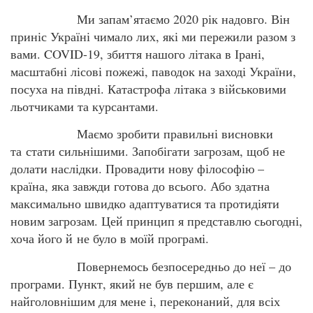
Ми запам’ятаємо 2020 рік надовго. Він
приніс Україні чимало лих, які ми пережили разом з
вами. COVID-19, збиття нашого літака в Ірані,
масштабні лісові пожежі, паводок на заході України,
посуха на півдні. Катастрофа літака з військовими
льотчиками та курсантами.
Маємо зробити правильні висновки
та стати сильнішими. Запобігати загрозам, щоб не
долати наслідки. Провадити нову філософію –
країна, яка завжди готова до всього. Або здатна
максимально швидко адаптуватися та протидіяти
новим загрозам. Цей принцип я представлю сьогодні,
хоча його й не було в моїй програмі.
Повернемось безпосередньо до неї – до
програми. Пункт, який не був першим, але є
найголовнішим для мене і, переконаний, для всіх