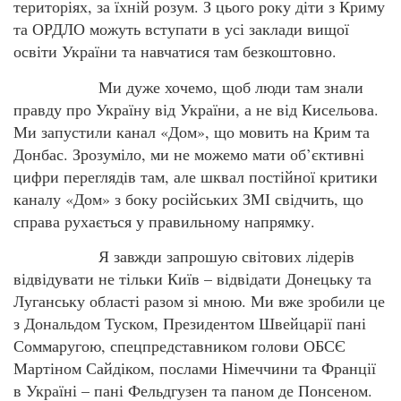
територіях, за їхній розум. З цього року діти з Криму
та ОРДЛО можуть вступати в усі заклади вищої
освіти України та навчатися там безкоштовно.
Ми дуже хочемо, щоб люди там знали
правду про Україну від України, а не від Кисельова.
Ми запустили канал «Дом», що мовить на Крим та
Донбас. Зрозуміло, ми не можемо мати об’єктивні
цифри переглядів там, але шквал постійної критики
каналу «Дом» з боку російських ЗМІ свідчить, що
справа рухається у правильному напрямку.
Я завжди запрошую світових лідерів
відвідувати не тільки Київ – відвідати Донецьку та
Луганську області разом зі мною. Ми вже зробили це
з Дональдом Туском, Президентом Швейцарії пані
Соммаругою, спецпредставником голови ОБСЄ
Мартіном Сайдіком, послами Німеччини та Франції
в Україні – пані Фельдгузен та паном де Понсеном.