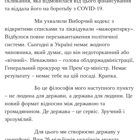
скликання, яка відмовилася від цього фінансування
та віддала його на боротьбу з COVID-19.
Ми ухвалили Виборчий кодекс з
відкритими списками та ліквідували «мажоритарку».
Відбулося повне перезавантаження політичної
системи. Сьогодні в Україні немає жодного
чиновника, який думає, що він недоторканний або
«вічний». Неважливо – голова облдержадміністрації,
Генеральний прокурор чи Прем’єр-міністр. Немає
результату – немає тебе на цій посаді. Крапка.
Бо це філософія мого наступного пункту
– не людина для держави, а держава для людини. Це
новий формат відносин між державою та
громадянином. Де держава – це сервіс. Зручний і
зрозумілий.
Для цього ми створюємо державу у
смартфоні. Вже 26 мільйонів українців можуть