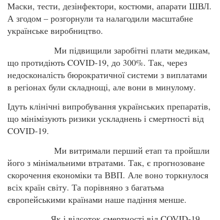
Маски, тести, дезінфектори, костюми, апарати ШВЛ.
А згодом – розгорнули та налагодили масштабне
українське виробництво.
Ми підвищили заробітні плати медикам,
що протидіють COVID-19, до 300%. Так, через
недосконалість бюрократичної системи з виплатами
в регіонах були складнощі, але вони в минулому.
Ідуть клінічні випробування українських препаратів,
що мінімізують ризики ускладнень і смертності від
COVID-19.
Ми витримали перший етап та пройшли
його з мінімальними втратами. Так, є прогнозоване
скорочення економіки та ВВП. Але воно торкнулося
всіх країн світу. Та порівняно з багатьма
європейськими країнами наше падіння менше.
Як і відсоток смертності від COVID-19.