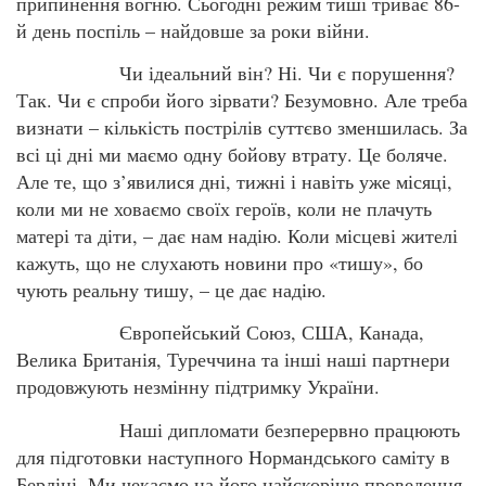
припинення вогню. Сьогодні режим тиші триває 86-
й день поспіль – найдовше за роки війни.
Чи ідеальний він? Ні. Чи є порушення?
Так. Чи є спроби його зірвати? Безумовно. Але треба
визнати – кількість пострілів суттєво зменшилась. За
всі ці дні ми маємо одну бойову втрату. Це боляче.
Але те, що з’явилися дні, тижні і навіть уже місяці,
коли ми не ховаємо своїх героїв, коли не плачуть
матері та діти, – дає нам надію. Коли місцеві жителі
кажуть, що не слухають новини про «тишу», бо
чують реальну тишу, – це дає надію.
Європейський Союз, США, Канада,
Велика Британія, Туреччина та інші наші партнери
продовжують незмінну підтримку України.
Наші дипломати безперервно працюють
для підготовки наступного Нормандського саміту в
Берліні. Ми чекаємо на його найскоріше проведення