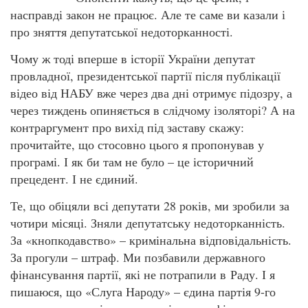
насправді закон не працює. Але те саме ви казали і
про зняття депутатської недоторканності.
Чому ж тоді вперше в історії України депутат
провладної, президентської партії після публікації
відео від НАБУ вже через два дні отримує підозру, а
через тиждень опиняється в слідчому ізоляторі? А на
контраргумент про вихід під заставу скажу:
прочитайте, що стосовно цього я пропонував у
програмі. І як би там не було – це історичний
прецедент. І не єдиний.
Те, що обіцяли всі депутати 28 років, ми зробили за
чотири місяці. Зняли депутатську недоторканність.
За «кнопкодавство» – кримінальна відповідальність.
За прогули – штраф. Ми позбавили державного
фінансування партії, які не потрапили в Раду. І я
пишаюся, що «Слуга Народу» – єдина партія 9-го