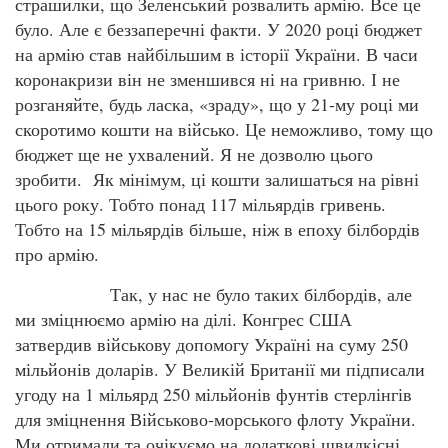
страшилки, що Зеленський розвалить армію. Все це
було. Але є беззаперечні факти. У 2020 році бюджет
на армію став найбільшим в історії України. В часи
коронакризи він не зменшився ні на гривню. І не
розганяйте, будь ласка, «зраду», що у 21-му році ми
скоротимо кошти на військо. Це неможливо, тому що
бюджет ще не ухвалений. Я не дозволю цього
зробити. Як мінімум, ці кошти залишаться на рівні
цього року. Тобто понад 117 мільярдів гривень.
Тобто на 15 мільярдів більше, ніж в епоху білбордів
про армію.
Так, у нас не було таких білбордів, але
ми зміцнюємо армію на ділі. Конгрес США
затвердив військову допомогу Україні на суму 250
мільйонів доларів. У Великій Британії ми підписали
угоду на 1 мільярд 250 мільйонів фунтів стерлінгів
для зміцнення Військово-морського флоту України.
Ми отримали та очікуємо на додаткові швидкісні