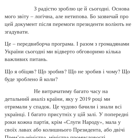
З радістю зроблю це й сьогодні. Основа
мого звіту – логічна, але нетипова. Бо зазвичай про
цей документ після перемоги президенти воліють не
згадувати.
Це – передвиборча програма. І разом з громадянами
України сьогодні ми відверто обговоримо кілька
важливих питань.
Що я обіцяв? Що зробив? Що не зробив і чому? Що
буде зроблено й коли?
Не витрачатиму багато часу на
детальний аналіз країни, яку у 2019 році ми
отримали у спадок. Це чудово бачили і знали всі
українці. І багато присутніх у цій залі. У попередні
роки кожна партія, крім «Слуги Народу», мала у
своїх лавах або колишнього Президента, або двічі
Прем’єр-міністра, міністра промисловості,