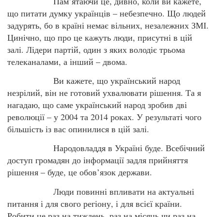
Пам’ятаючи це, дивно, коли ви кажете,
що питати думку українців – небезпечно. Що людей
задурять, бо в країні немає вільних, незалежних ЗМІ.
Цинічно, що про це кажуть люди, присутні в цій
залі. Лідери партій, один з яких володіє трьома
телеканалами, а інший – двома.
Ви кажете, що український народ
незрілий, він не готовий ухвалювати рішення. Та я
нагадаю, що саме український народ зробив дві
революції – у 2004 та 2014 роках. У результаті чого
більшість із вас опинилися в цій залі.
Народовладдя в Україні буде. Всебічний
доступ громадян до інформації задля прийняття
рішення – буде, це обов’язок держави.
Люди повинні впливати на актуальні
питання і для свого регіону, і для всієї країни.
Робити це раз на тиждень, раз на місяць чи раз на