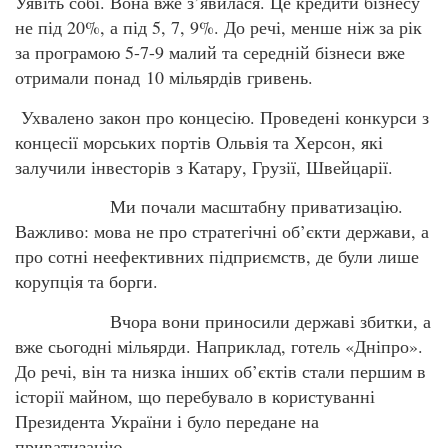
Уявіть собі. Вона вже з’явилася. Це кредити бізнесу
не під 20%, а під 5, 7, 9%. До речі, менше ніж за рік
за програмою 5-7-9 малий та середній бізнеси вже
отримали понад 10 мільярдів гривень.
Ухвалено закон про концесію. Проведені конкурси з
концесії морських портів Ольвія та Херсон, які
залучили інвесторів з Катару, Грузії, Швейцарії.
Ми почали масштабну приватизацію.
Важливо: мова не про стратегічні об’єкти держави, а
про сотні неефективних підприємств, де були лише
корупція та борги.
Вчора вони приносили державі збитки, а
вже сьогодні мільярди. Наприклад, готель «Дніпро».
До речі, він та низка інших об’єктів стали першим в
історії майном, що перебувало в користуванні
Президента України і було передане на
приватизацію.