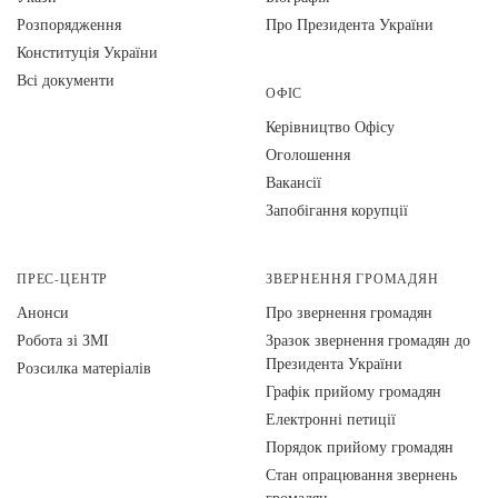
Розпорядження
Про Президента України
Конституція України
Всі документи
ОФІС
Керівництво Офісу
Оголошення
Вакансії
Запобігання корупції
ПРЕС-ЦЕНТР
ЗВЕРНЕННЯ ГРОМАДЯН
Анонси
Про звернення громадян
Робота зі ЗМІ
Зразок звернення громадян до
Президента України
Розсилка матеріалів
Графік прийому громадян
Електронні петиції
Порядок прийому громадян
Стан опрацювання звернень
громадян