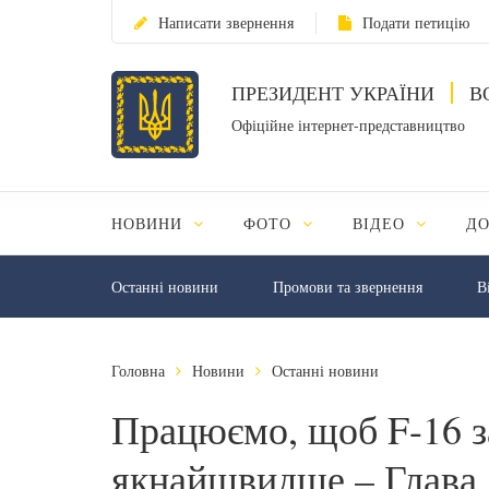
Написати звернення
Подати петицію
ПРЕЗИДЕНТ УКРАЇНИ
В
Офіційне інтернет-представництво
НОВИНИ
ФОТО
ВІДЕО
Д
Останні новини
Промови та звернення
В
Головна
Новини
Останні новини
Працюємо, щоб F-16 з
якнайшвидше – Глава 