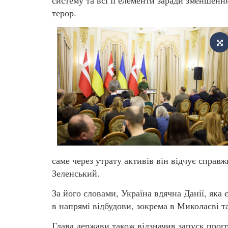
систему та всі її елементи заради зменшенн
терор.
саме через утрату активів він відчує справ
Зеленський.
За його словами, Україна вдячна Данії, яка
в напрямі відбудови, зокрема в Миколаєві т
Глава держави також відзначив запуск прог