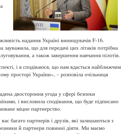
ша
ажливість надання Україні винищувачів F-16.
а зауважила, що для передачі цих літаків потрібна
луговування, а також завершення навчання пілотів.
екті, і я сподіваюся, що нам вдасться найближчим
ному просторі України», – розповіла очільниця
адена двостороння угода у сфері безпеки
аїнами, і висловила сподівання, що буде підписано
моване міцне партнерство.
 вас багато партнерів і друзів, які залишаються з
оюзники й партнери повинні діяти. Ми маємо