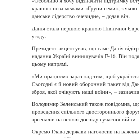
«Особливо я хочу відзначити підтримку вс
країною поза межами «Групи семи», з якою м
данське лідерство очевидне, – додав він.
Данія стала першою країною Північної Євро
угоду.
Президент акцентував, що саме Данія відіг
надання Україні винищувачів F-16. Він подя
цьому напрямі.
«Ми працюємо зараз над тим, щоб українськ
Сьогодні є й новий оборонний пакет від Дані
зброя, якої очікують наші воїни», – зазначи
Володимир Зеленський також повідомив, що 
проведення спільного двостороннього форум
арсеналів на основі досвіду сучасної війни –
Окремо Глава держави наголосив на важлив