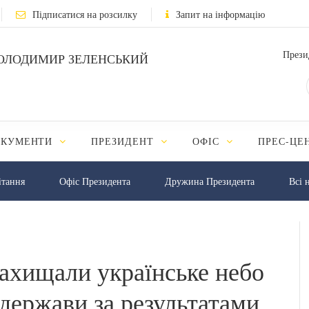
Підписатися на розсилку
Запит на інформацію
Прези
ОЛОДИМИР ЗЕЛЕНСЬКИЙ
ОКУМЕНТИ
ПРЕЗИДЕНТ
ОФІС
ПРЕС-ЦЕ
iтання
Офіс Президента
Дружина Президента
Всі 
ахищали українське небо
держави за результатами