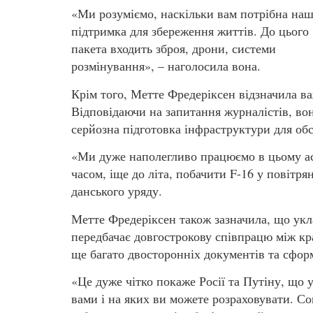
«Ми розуміємо, наскільки вам потрібна на
підтримка для збереження життів. До цього
пакета входить зброя, дрони, системи
розмінування», – наголосила вона.
Крім того, Метте Фредеріксен відзначила в
Відповідаючи на запитання журналістів, вон
серйозна підготовка інфраструктури для обс
«Ми дуже наполегливо працюємо в цьому асп
часом, іще до літа, побачити F-16 у повітря
данського уряду.
Метте Фредеріксен також зазначила, що укл
передбачає довгострокову співпрацю між кр
ще багато двосторонніх документів та сфор
«Це дуже чітко покаже Росії та Путіну, що у
вами і на яких ви можете розраховувати. С