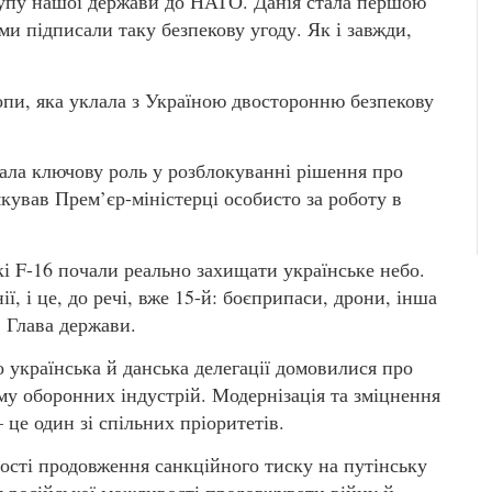
тупу нашої держави до НАТО. Данія стала першою
и підписали таку безпекову угоду. Як і завжди,
пи, яка уклала з Україною двосторонню безпекову
рала ключову роль у розблокуванні рішення про
кував Прем’єр-міністерці особисто за роботу в
і F-16 почали реально захищати українське небо.
ї, і це, до речі, вже 15-й: боєприпаси, дрони, інша
в Глава держави.
українська й данська делегації домовилися про
у оборонних індустрій. Модернізація та зміцнення
 це один зі спільних пріоритетів.
ості продовження санкційного тиску на путінську