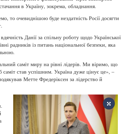
стачання в Україну, зокрема, обладнання.
мо, то очевиднішою буде нездатність Росії досягти
.
вдячність Данії за спільну роботу щодо Української
вні радників із питань національної безпеки, яка
альною.
льний саміт миру на рівні лідерів. Ми віримо, що
б саміт став успішним. Україна дуже цінує це», –
одякував Метте Фредеріксен за лідерство й
.
й
а