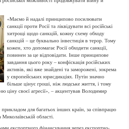
я російської можливості продовжувати війну й
«Маємо й надалі принципово посилювати
санкції проти Росії та ліквідувати всі російські
хитрощі щодо санкцій, кожну схему обходу
санкцій – це буквально інвестиція в терор. Тому
кожен, хто допомагає Росії обходити санкції,
повинен за це відповідати. Інше принципове
завдання цього року – конфіскація російських
активів, які вже знайдені та заморожені, зокрема
у європейських юрисдикціях. Путін значно
більше цінує гроші, ніж людське життя, і тому
жню ціну своєї агресії», – акцентував Володимир
 є прикладом для багатьох інших країн, за співпрацю
а Миколаївській області.
рами експортного фінансування через експортно-