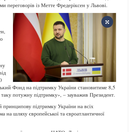
ами переговорів із Метте Фредеріксен у Львові.
ен,
го
ну
від
0
нський Фонд на підтримку України становитиме 8,5
а таку потужну підтримку», – зауважив Президент.
й принципову підтримку України на всіх
ма на шляху європейської та євроатлантичної