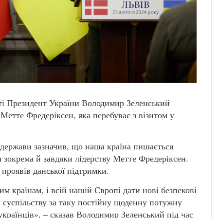
асті Президент України Володимир Зеленський
 Метте Фредеріксен, яка перебуває з візитом у
а держави зазначив, що наша країна пишається
 зокрема й завдяки лідерству Метте Фредеріксен.
з проявів данської підтримки.
им країнам, і всій нашій Європі дати нові безпекові
 суспільству за таку постійну щоденну потужну
 українців», – сказав Володимир Зеленський під час