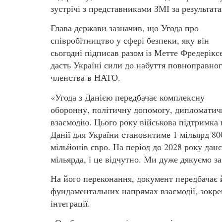
зустрічі з представниками ЗМІ за результат
Глава держави зазначив, що Угода про
співробітництво у сфері безпеки, яку він
сьогодні підписав разом із Метте Фредерікс
дасть Україні сили до набуття повноправно
членства в НАТО.
«Угода з Данією передбачає комплексну
оборонну, політичну допомогу, дипломатич
взаємодію. Цього року військова підтримка 
Данії для України становитиме 1 мільярд 80
мільйонів євро. На період до 2028 року да
мільярда, і це відчутно. Ми дуже дякуємо з
На його переконання, документ передбачає 
фундаментальних напрямах взаємодії, зокре
інтеграції.