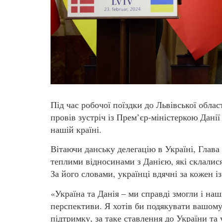
Під час робочої поїздки до Львівської обл
провів зустріч із Прем’єр-міністеркою Данії
нашій країні.
Вітаючи данську делегацію в Україні, Глав
теплими відносинами з Данією, які склалися
За його словами, українці вдячні за кожен і
«Україна та Данія – ми справді змогли і наш
перспективи. Я хотів би подякувати вашому
підтримку, за таке ставлення до України та