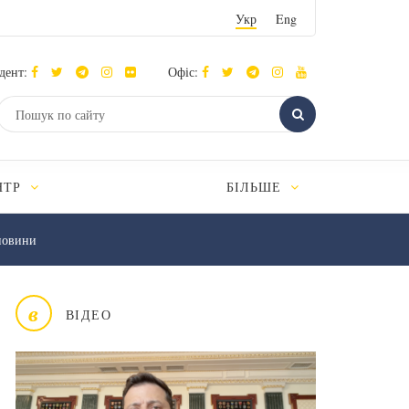
Укр
Eng
дент:
Офіс:
НТР
БІЛЬШЕ
новини
в
ВІДЕО