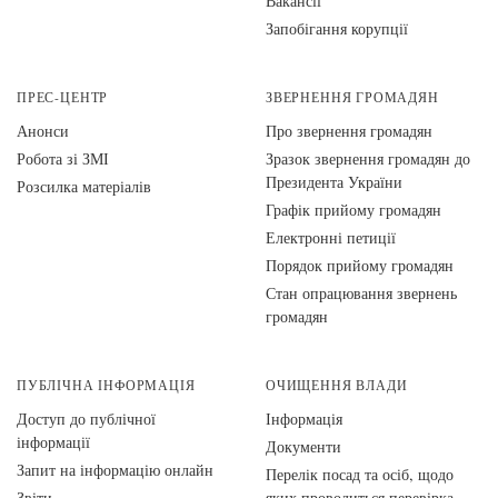
Вакансії
Запобігання корупції
ПРЕС-ЦЕНТР
ЗВЕРНЕННЯ ГРОМАДЯН
Анонси
Про звернення громадян
Робота зі ЗМІ
Зразок звернення громадян до
Президента України
Розсилка матеріалів
Графік прийому громадян
Електронні петиції
Порядок прийому громадян
Стан опрацювання звернень
громадян
ПУБЛІЧНА ІНФОРМАЦІЯ
ОЧИЩЕННЯ ВЛАДИ
Доступ до публічної
Інформація
інформації
Документи
Запит на інформацію онлайн
Перелік посад та осіб, щодо
Звіти
яких проводиться перевірка