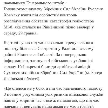
начальнику Генерального штабу –
Головнокомандувачу Збройних Сил України Руслану
Хомчаку взяти під особистий контроль
розслідування обставин катастрофи гелікоптера
Мі-8, яка сталася на Рівненщині пізно ввечері у
середу, 29 травня.
Вертоліт упав під час навчально-тренувального
польоту біля села Сестрятин у Радивилівському
районі Рівненської області. За попередньою
інформацією, загинули 4 військовослужбовці зі
складу 16-ї окремої бригади армійської авіації
Сухопутних військ Збройних Сил України (м. Броди
Львівської області).
«Це сталося не у бою, а під час навчального польоту.
З повним розумінням усіх ризиків військової служби
навіть у мирний час я все ж наполягаю, що під час
навчань і тренувань наша армія не має втрачати