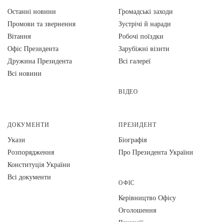
Останні новини
Громадські заходи
Промови та звернення
Зустрічі й наради
Вiтання
Робочі поїздки
Офіс Президента
Зарубіжні візити
Дружина Президента
Всі галереї
Всі новини
ВІДЕО
ДОКУМЕНТИ
ПРЕЗИДЕНТ
Укази
Біографія
Розпорядження
Про Президента України
Конституція України
Всі документи
ОФІС
Керівництво Офісу
Оголошення