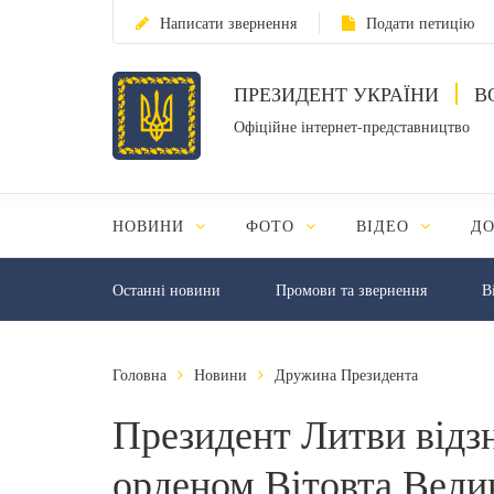
Написати звернення
Подати петицію
ПРЕЗИДЕНТ УКРАЇНИ
В
Офіційне інтернет-представництво
НОВИНИ
ФОТО
ВІДЕО
Д
Останні новини
Промови та звернення
В
Головна
Новини
Дружина Президента
Президент Литви відз
орденом Вітовта Вели