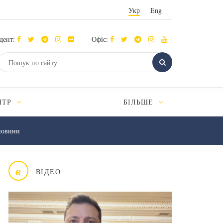
Укр
Eng
дент:
Офіс:
НТР
БІЛЬШЕ
новини
в
ВІДЕО