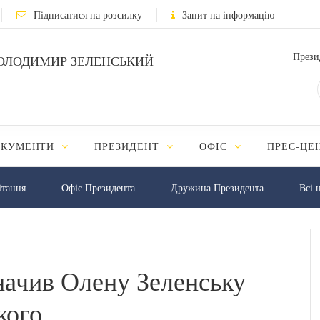
Підписатися на розсилку
Запит на інформацію
Прези
ОЛОДИМИР ЗЕЛЕНСЬКИЙ
ОКУМЕНТИ
ПРЕЗИДЕНТ
ОФІС
ПРЕС-ЦЕ
iтання
Офіс Президента
Дружина Президента
Всі 
начив Олену Зеленську
кого