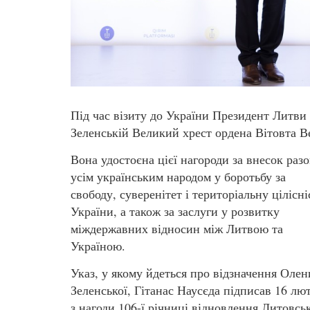
Під час візиту до України Президент Литви
Зеленській Великий хрест ордена Вітовта В
Вона удостоєна цієї нагороди за внесок разо
усім українським народом у боротьбу за
свободу, суверенітет і територіальну цілісні
України, а також за заслуги у розвитку
міждержавних відносин між Литвою та
Україною.
Указ, у якому йдеться про відзначення Олен
Зеленської, Гітанас Наусєда підписав 16 лю
з нагоди 106-ї річниці відновлення Литовськ