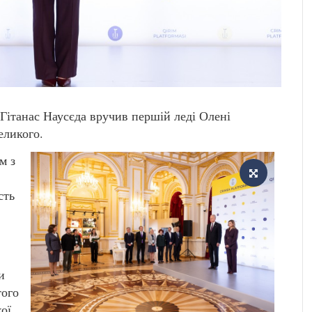
 Гітанас Наусєда вручив першій леді Олені
еликого.
м з
сть
и
того
ої