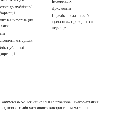
Інформація
ступ до публічної
Документи
формації
Перелік посад та осіб,
пит на інформацію
щодо яких проводиться
нлайн
перевірка
іти
тодичні матеріали
лік публічної
формації
ommercial-NoDerivatives 4.0 International
. Використання
від повного або часткового використання матеріалів.