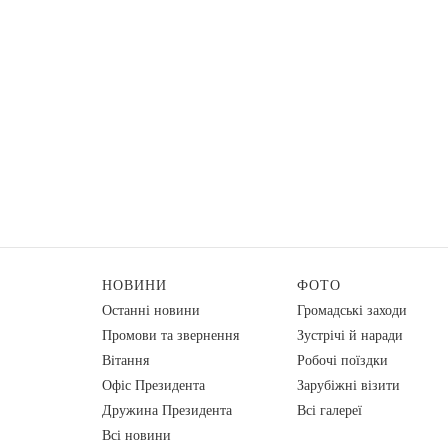
НОВИНИ
ФОТО
Останні новини
Громадські заходи
Промови та звернення
Зустрічі й наради
Вiтання
Робочі поїздки
Офіс Президента
Зарубіжні візити
Дружина Президента
Всі галереї
Всі новини