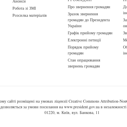
Анонси
Про звернення громадян
До
Робота зі ЗМІ
ін
Зразок звернення
Розсилка матеріалів
громадян до Президента
За
України
о
Графік прийому громадян
Зв
Електронні петиції
Ме
Порядок прийому
Об
громадян
ін
Стан опрацювання
звернень громадян
ому сайті розміщені на умовах ліцензії
Creative Commons Attribution-NonC
, дозволяється за умови посилання на
www.president.gov.ua
в незалежності 
01220, м. Київ, вул. Банкова, 11