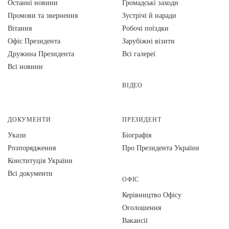
Останні новини
Громадські заходи
Промови та звернення
Зустрічі й наради
Вiтання
Робочі поїздки
Офіс Президента
Зарубіжні візити
Дружина Президента
Всі галереї
Всі новини
ВІДЕО
ДОКУМЕНТИ
ПРЕЗИДЕНТ
Укази
Біографія
Розпорядження
Про Президента України
Конституція України
Всі документи
ОФІС
Керівництво Офісу
Оголошення
Вакансії