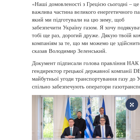
«Наші домовленості з Грецією сьогодні – це
важлива частина великого енергетичного па
який ми підготували на цю зиму, щоб
забезпечити Україну газом. Я хочу подякува
тобі ще раз, дорогий друже. Дякую твоїй ко
компаніям за те, що ми можемо це здійснити
сказав Володимир Зеленський.
Документ підписали голова правління НАК 
гендиректор грецької державної компанії D
майбутньої угоди транспортування газу до 
спільно забезпечують оператори газотрансп