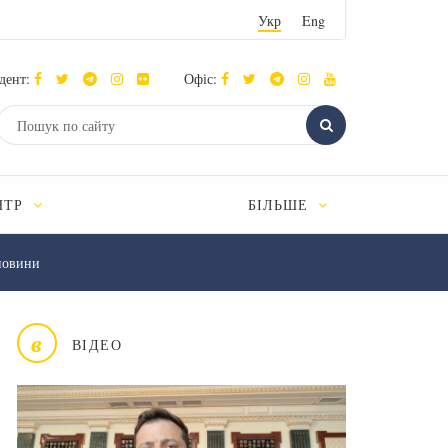
Укр
Eng
дент:
Офіс:
НТР
БІЛЬШЕ
новини
в
ВІДЕО