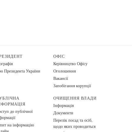
РЕЗИДЕНТ
ОФІС
ографія
Керівництво Офісу
о Президента України
Оголошення
Вакансії
Запобігання корупції
УБЛІЧНА
ОЧИЩЕННЯ ВЛАДИ
НФОРМАЦІЯ
Інформація
ступ до публічної
Документи
формації
Перелік посад та осіб,
пит на інформацію
щодо яких проводиться
нлайн