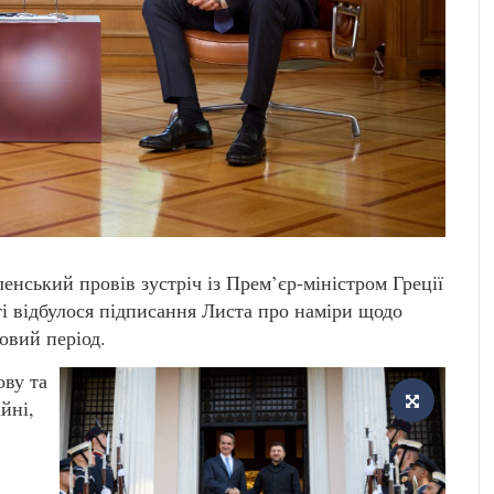
нський провів зустріч із Прем’єр-міністром Греції
ті відбулося підписання Листа про наміри щодо
овий період.
ову та
йні,