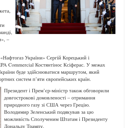
кета,
ти
манді,
», –
«Нафтогаз України» Сергій Корецький і
EPA Commercial Костянтінос Ксіферас. У межах
України буде здійснюватися маршрутом, який
ортних систем п’яти європейських країн.
Президент і Прем’єр-міністр також обговорили
довгострокові домовленості – отримання
природного газу зі США через Грецію.
Володимир Зеленський подякував за цю
можливість Сполученим Штатам і Президенту
Дональду Трампу.