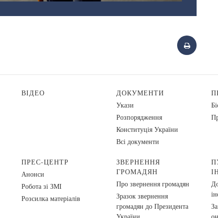
ВІДЕО
ДОКУМЕНТИ
П
Укази
Бі
Розпорядження
Пр
Конституція України
Всі документи
ПРЕС-ЦЕНТР
ЗВЕРНЕННЯ
П
ГРОМАДЯН
І
Анонси
Про звернення громадян
До
Робота зі ЗМІ
ін
Зразок звернення
Розсилка матеріалів
громадян до Президента
За
України
о