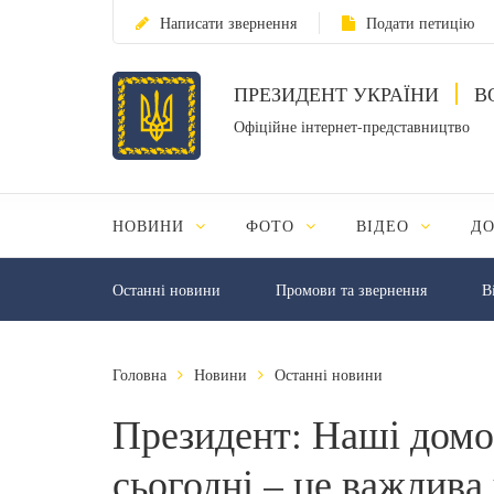
Написати звернення
Подати петицію
ПРЕЗИДЕНТ УКРАЇНИ
В
Офіційне інтернет-представництво
НОВИНИ
ФОТО
ВІДЕО
Д
Останні новини
Промови та звернення
В
Головна
Новини
Останні новини
Президент: Наші домо
сьогодні – це важлива