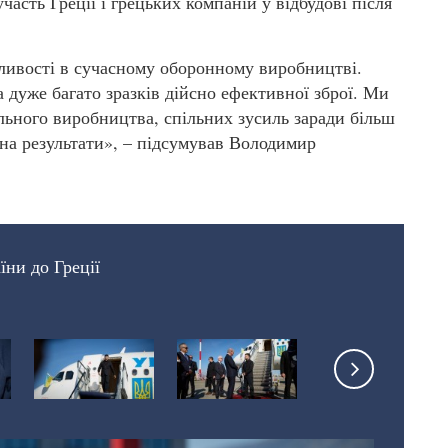
часть Греції і грецьких компаній у відбудові після
жливості в сучасному оборонному виробництві.
а дуже багато зразків дійсно ефективної зброї. Ми
льного виробництва, спільних зусиль заради більш
на результати», – підсумував Володимир
їни до Греції