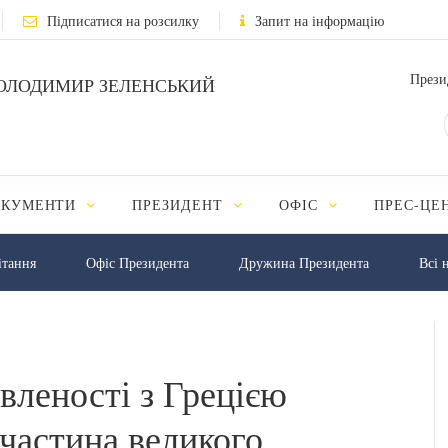
Підписатися на розсилку
Запит на інформацію
Прези
ОЛОДИМИР ЗЕЛЕНСЬКИЙ
ОКУМЕНТИ
ПРЕЗИДЕНТ
ОФІС
ПРЕС-ЦЕ
iтання
Офіс Президента
Дружина Президента
Всі 
вленості з Грецією
 частина великого