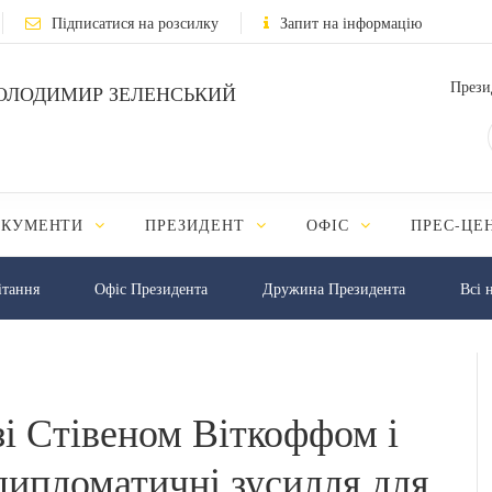
Підписатися на розсилку
Запит на інформацію
Прези
ОЛОДИМИР ЗЕЛЕНСЬКИЙ
ОКУМЕНТИ
ПРЕЗИДЕНТ
ОФІС
ПРЕС-ЦЕ
iтання
Офіс Президента
Дружина Президента
Всі 
зі Стівеном Віткоффом і
ипломатичні зусилля для