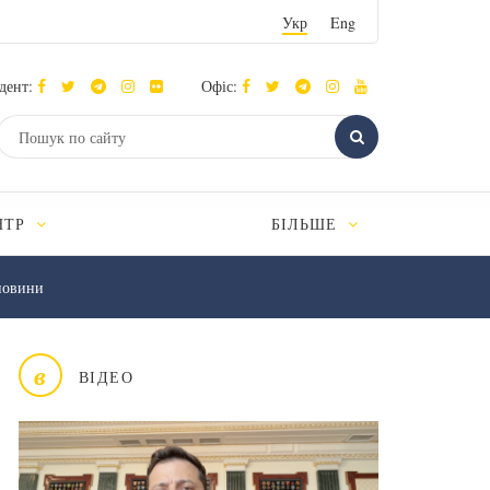
Укр
Eng
дент:
Офіс:
НТР
БІЛЬШЕ
новини
в
ВІДЕО