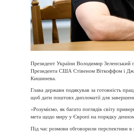
Президент України Володимир Зеленський п
Президента США Стівеном Віткоффом і Джа
Кишинева.
Глава держави подякував за готовність пр
щоб дати поштовх дипломатії для завершенн
«Розуміємо, як багато поглядів світу привер
мета щодо миру у Європі на порядку денном
Під час розмови обговорили перспективи в к