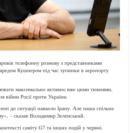
ровів телефонну розмову з представниками
редом Кушнером під час зупинки в аеропорту
ацювати максимально активно вже цими тижнями,
я війни Росії проти України.
нені до ситуації навколо Ірану. Але наша спільна
у», – сказав Володимир Зеленський.
онтексті саміту G7 та інших подій у червні.