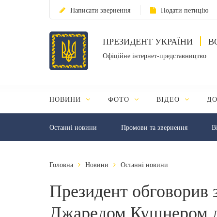
Написати звернення
Подати петицію
ПРЕЗИДЕНТ УКРАЇНИ
В
Офіційне інтернет-представництво
НОВИНИ
ФОТО
ВІДЕО
Д
Останні новини
Промови та звернення
В
Головна
Новини
Останні новини
Президент обговорив 
Джаредом Кушнером д