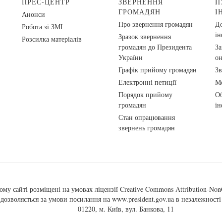
ПРЕС-ЦЕНТР
ЗВЕРНЕННЯ
П
ГРОМАДЯН
І
Анонси
Про звернення громадян
До
Робота зі ЗМІ
ін
Зразок звернення
Розсилка матеріалів
громадян до Президента
За
України
о
Графік прийому громадян
Зв
Електронні петиції
Ме
Порядок прийому
Об
громадян
ін
Стан опрацювання
звернень громадян
ому сайті розміщені на умовах ліцензії
Creative Commons Attribution-NonC
, дозволяється за умови посилання на
www.president.gov.ua
в незалежності 
01220, м. Київ, вул. Банкова, 11