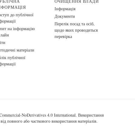
УБЛІЧНА
ОЧИЩЕННЯ ВЛАДИ
НФОРМАЦІЯ
Інформація
ступ до публічної
Документи
формації
Перелік посад та осіб,
пит на інформацію
щодо яких проводиться
нлайн
перевірка
іти
тодичні матеріали
лік публічної
формації
ommercial-NoDerivatives 4.0 International
. Використання
від повного або часткового використання матеріалів.