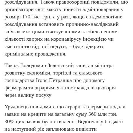
розслідування. Також правоохоронці повідомили, що
організатори свят мають понести адмінпокарання у
розмірі 170 тис. грн, а у разі, якщо епідеміологічне
розслідування встановить причинно-наслідковий
зв’язок між цими святкуваннями та збільшенням
кількості хворих на коронавірусу інфекцією чи
смертністю від цієї недуги, – буде відкрито
кримінальне провадження.
Також Володимир Зеленський запитав міністра
розвитку економіки, торгівлі та сільського
господарства Ігоря Петрашка про допомогу
фермерам та аграріям, які постраждали цьогоріч
через велику посуху.
Урядовець повідомив, що аграрії та фермери подали
заявки на кредити на загальну суму 360 млн грн.
80% цих заявок було схвалено. Водночас у бюджеті
на наступний рік заплановано виділити