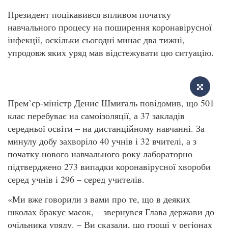
Президент поцікавився впливом початку
навчального процесу на поширення коронавірусної
інфекції, оскільки сьогодні минає два тижні,
упродовж яких уряд мав відстежувати цю ситуацію.
Прем’єр-міністр Денис Шмигаль повідомив, що 501
клас перебуває на самоізоляції, а 37 закладів
середньої освіти – на дистанційному навчанні. За
минулу добу захворіло 40 учнів і 32 вчителі, а з
початку нового навчального року лабораторно
підтверджено 273 випадки коронавірусної хвороби
серед учнів і 296 – серед учителів.
«Ми вже говорили з вами про те, що в деяких
школах бракує масок, – звернувся Глава держави до
очільника уряду. – Ви сказали, що гроші у регіонах