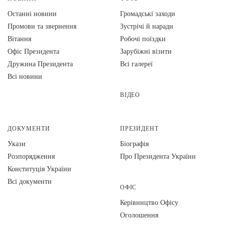
Останні новини
Громадські заходи
Промови та звернення
Зустрічі й наради
Вiтання
Робочі поїздки
Офіс Президента
Зарубіжні візити
Дружина Президента
Всі галереї
Всі новини
ВІДЕО
ДОКУМЕНТИ
ПРЕЗИДЕНТ
Укази
Біографія
Розпорядження
Про Президента України
Конституція України
Всі документи
ОФІС
Керівництво Офісу
Оголошення