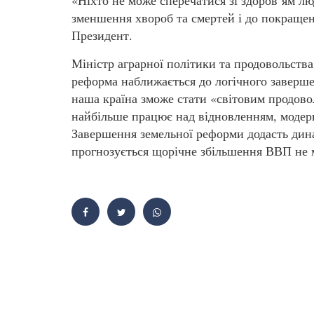
«Ніхто не може сперечатися зі здоров’ям лю
зменшення хвороб та смертей і до покращен
Президент.
Міністр аграрної політики та продовольств
реформа наближається до логічного заверше
наша країна зможе стати «світовим продово
найбільше працює над відновленням, модер
Завершення земельної реформи додасть дин
прогнозується щорічне збільшення ВВП не 