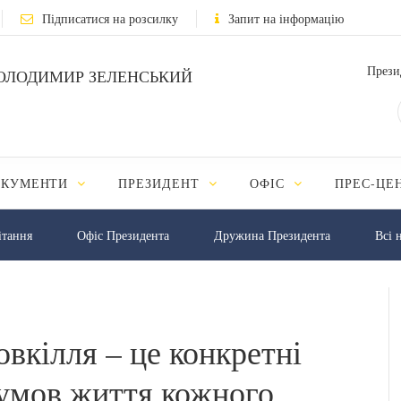
Підписатися на розсилку
Запит на інформацію
Прези
ОЛОДИМИР ЗЕЛЕНСЬКИЙ
ОКУМЕНТИ
ПРЕЗИДЕНТ
ОФІС
ПРЕС-ЦЕ
iтання
Офіс Президента
Дружина Президента
Всі 
вкілля – це конкретні
умов життя кожного