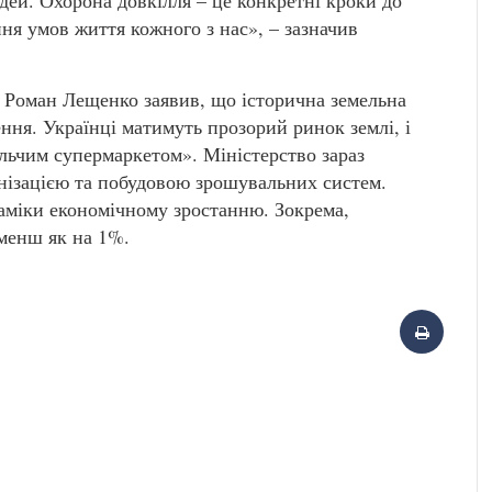
дей. Охорона довкілля – це конкретні кроки до
ня умов життя кожного з нас», – зазначив
а Роман Лещенко заявив, що історична земельна
ння. Українці матимуть прозорий ринок землі, і
льчим супермаркетом». Міністерство зараз
нізацією та побудовою зрошувальних систем.
аміки економічному зростанню. Зокрема,
менш як на 1%.