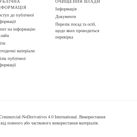
УБЛІЧНА
ОЧИЩЕННЯ ВЛАДИ
НФОРМАЦІЯ
Інформація
ступ до публічної
Документи
формації
Перелік посад та осіб,
пит на інформацію
щодо яких проводиться
нлайн
перевірка
іти
тодичні матеріали
лік публічної
формації
ommercial-NoDerivatives 4.0 International
. Використання
від повного або часткового використання матеріалів.