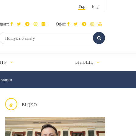
Укр
Eng
дент:
Офіс:
НТР
БІЛЬШЕ
новини
в
ВІДЕО