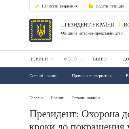
Написати звернення
Подати петицію
ПРЕЗИДЕНТ УКРАЇНИ
В
Офіційне інтернет-представництво
НОВИНИ
ФОТО
ВІДЕО
Д
Останні новини
Промови та звернення
В
Головна
Новини
Останні новини
Президент: Охорона до
кроки до покращення 