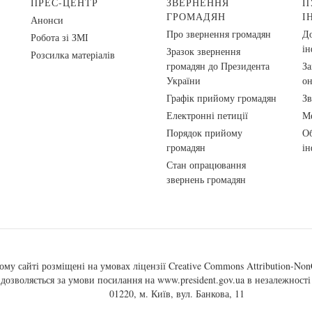
ПРЕС-ЦЕНТР
ЗВЕРНЕННЯ
П
ГРОМАДЯН
І
Анонси
Про звернення громадян
До
Робота зі ЗМІ
ін
Зразок звернення
Розсилка матеріалів
громадян до Президента
За
України
о
Графік прийому громадян
Зв
Електронні петиції
Ме
Порядок прийому
Об
громадян
ін
Стан опрацювання
звернень громадян
ому сайті розміщені на умовах ліцензії
Creative Commons Attribution-NonC
, дозволяється за умови посилання на
www.president.gov.ua
в незалежності 
01220, м. Київ, вул. Банкова, 11