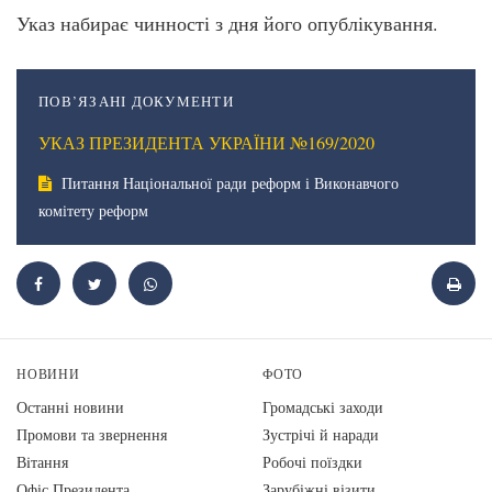
Указ набирає чинності з дня його опублікування.
ПОВ’ЯЗАНІ ДОКУМЕНТИ
УКАЗ ПРЕЗИДЕНТА УКРАЇНИ №169/2020
Питання Національної ради реформ і Виконавчого
комітету реформ
НОВИНИ
ФОТО
Останні новини
Громадські заходи
Промови та звернення
Зустрічі й наради
Вiтання
Робочі поїздки
Офіс Президента
Зарубіжні візити