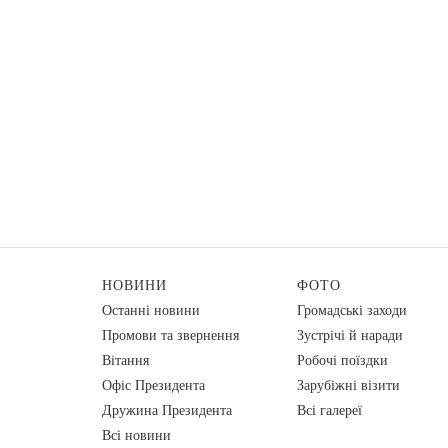
НОВИНИ
ФОТО
Останні новини
Громадські заходи
Промови та звернення
Зустрічі й наради
Вiтання
Робочі поїздки
Офіс Президента
Зарубіжні візити
Дружина Президента
Всі галереї
Всі новини