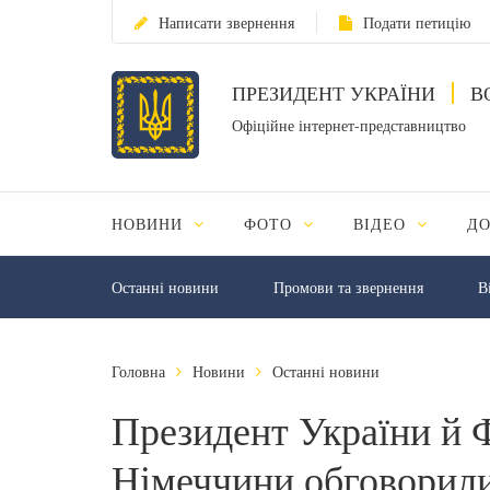
Написати звернення
Подати петицію
ПРЕЗИДЕНТ УКРАЇНИ
В
Офіційне інтернет-представництво
НОВИНИ
ФОТО
ВІДЕО
Д
Останні новини
Промови та звернення
В
Головна
Новини
Останні новини
Президент України й 
Німеччини обговорили 