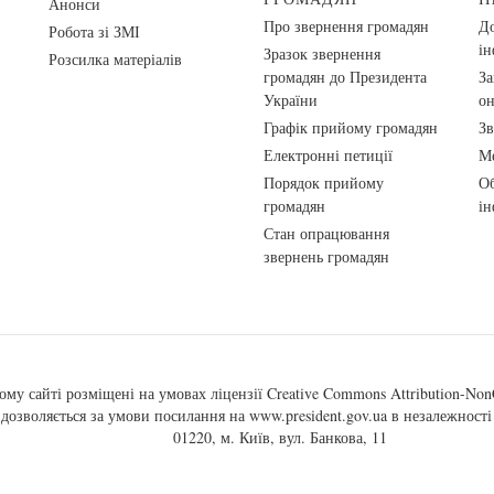
Анонси
Про звернення громадян
До
Робота зі ЗМІ
ін
Зразок звернення
Розсилка матеріалів
громадян до Президента
За
України
о
Графік прийому громадян
Зв
Електронні петиції
Ме
Порядок прийому
Об
громадян
ін
Стан опрацювання
звернень громадян
ому сайті розміщені на умовах ліцензії
Creative Commons Attribution-NonC
, дозволяється за умови посилання на
www.president.gov.ua
в незалежності 
01220, м. Київ, вул. Банкова, 11