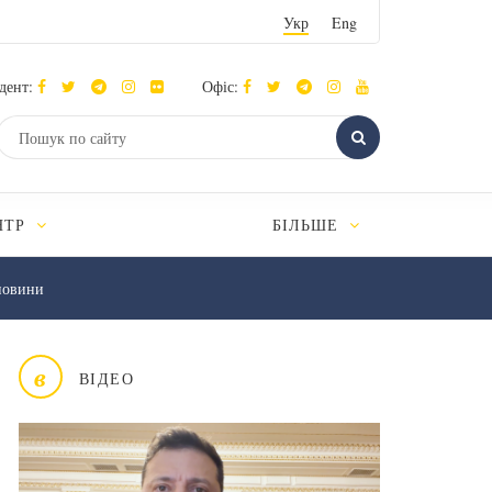
Укр
Eng
дент:
Офіс:
НТР
БІЛЬШЕ
новини
в
ВІДЕО