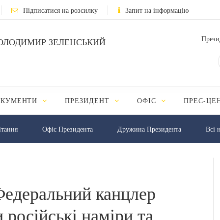
Підписатися на розсилку
Запит на інформацію
Прези
ОЛОДИМИР ЗЕЛЕНСЬКИЙ
ОКУМЕНТИ
ПРЕЗИДЕНТ
ОФІС
ПРЕС-ЦЕ
iтання
Офіс Президента
Дружина Президента
Всі 
Федеральний канцлер
російські наміри та