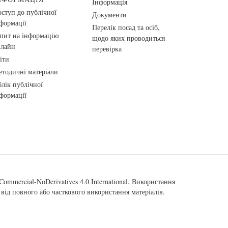
Інформація
ступ до публічної
Документи
формації
Перелік посад та осіб,
пит на інформацію
щодо яких проводиться
нлайн
перевірка
іти
тодичні матеріали
лік публічної
формації
ommercial-NoDerivatives 4.0 International
. Використання
від повного або часткового використання матеріалів.