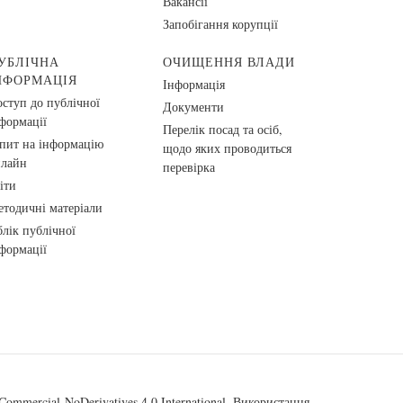
Вакансії
Запобігання корупції
УБЛІЧНА
ОЧИЩЕННЯ ВЛАДИ
НФОРМАЦІЯ
Інформація
ступ до публічної
Документи
формації
Перелік посад та осіб,
пит на інформацію
щодо яких проводиться
нлайн
перевірка
іти
тодичні матеріали
лік публічної
формації
ommercial-NoDerivatives 4.0 International
. Використання