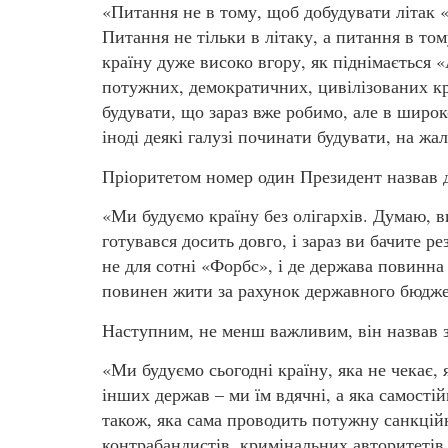
«Питання не в тому, щоб добудувати літак 
Питання не тільки в літаку, а питання в то
країну дуже високо вгору, як піднімається 
потужних, демократичних, цивілізованих кр
будувати, що зараз вже робимо, але в широк
іноді деякі галузі починати будувати, на жал
Пріоритетом номер один Президент назвав д
«Ми будуємо країну без олігархів. Думаю, в
готувався досить довго, і зараз ви бачите р
не для сотні «Форбс», і де держава повинна 
повинен жити за рахунок державного бюдже
Наступним, не менш важливим, він назвав з
«Ми будуємо сьогодні країну, яка не чекає, 
інших держав – ми їм вдячні, а яка самостій
також, яка сама проводить потужну санкцій
контрабандистів, кримінальних авторитетів, 