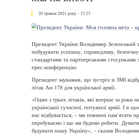
20 травня 2021 року - 13:23
Президент України Володимир Зеленський з
побудувати успішну, справедливу, безпечну
стандартами та партнерськими стосунками 
прес-конференцію.
Президент зауважив, що зустріч зі ЗМІ відб
літак Ан-178 для української армії.
«Один з трьох літаків, які вперше за роки 
української сучасної, потужної армії. І в ць
нас відбувається, – ми повинні пам’ятати пр
перебуваємо і що ми будемо робити. Думати
будувати нашу Україну», – сказав Володими