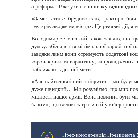
а реформа. Вже ухвалено низку відповідних
«Замість тисяч брудних слів, тракторів біля
гектарів людям на місцях. Це реальні дії, а н
Володимир Зеленський також заявив, що праг
думку, збільшення мінімальної заробітної п
завдяки яким вони отримують додаткові кошт
коронакризи та карантину, запровадження пр
наближають до цієї мети.
«Але найголовніший пріоритет – ми будуємо 
дуже швидкий… Ми розуміємо, що мир повин
міцності нашої армії. Вона повинна бути міц
бачимо, що великі загрози є й у кіберпрост
Прес-конференція Президента 
ф