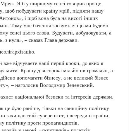
«Мрія». Я б у ширшому сенсі говорив про це.
му, щоб побудувати країну мрій, підняти нашу
«Антонов», і щоб вона була на висоті інших
аїн. Тому моє бачення зрозуміле: що ми будемо
ому сенсі цього слова. Будувати, добудовувати, а
ь, з нуля», – сказав Глава держави.
еолігархізацію.
и вже відчуваєте наші перші кроки, до яких я
езультати. Країну для сорока мільйонів громадян, а
дійсно допомагати бізнесу, а не великий бізнес
ту», – наголосив Володимир Зеленський.
ахист національної безпеки та інтересів держави.
як це було раніше, тільки на санкційну політику
но захищає свій суверенітет, і всередині країни
ну політику проти пропагандистів,
злодіїв у законі, «скрутчиків» податків,