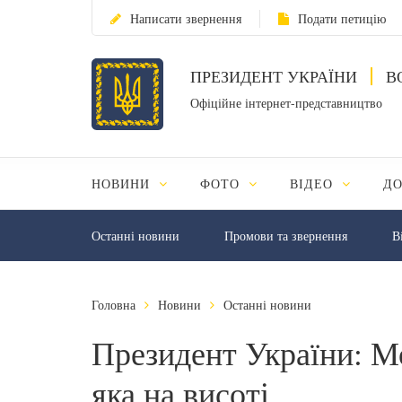
Написати звернення
Подати петицію
ПРЕЗИДЕНТ УКРАЇНИ
В
Офіційне інтернет-представництво
НОВИНИ
ФОТО
ВІДЕО
Д
Останні новини
Промови та звернення
В
Головна
Новини
Останні новини
Президент України: Мо
яка на висоті