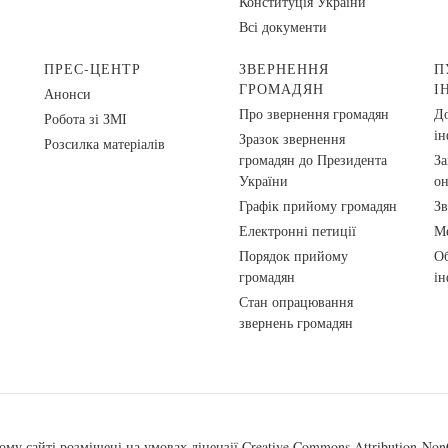
Конституція України
Всі документи
ПРЕС-ЦЕНТР
ЗВЕРНЕННЯ
П
ГРОМАДЯН
І
Анонси
Про звернення громадян
До
Робота зі ЗМІ
ін
Зразок звернення
Розсилка матеріалів
громадян до Президента
За
України
о
Графік прийому громадян
Зв
Електронні петиції
Ме
Порядок прийому
Об
громадян
ін
Стан опрацювання
звернень громадян
ому сайті розміщені на умовах ліцензії
Creative Commons Attribution-NonC