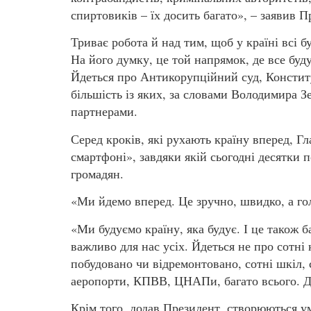
спиртовиків – їх досить багато», – заявив П
Триває робота й над тим, щоб у країні всі б
На його думку, це той напрямок, де все буд
Йдеться про Антикорупційний суд, Констит
більшість із яких, за словами Володимира 
партнерами.
Серед кроків, які рухають країну вперед, Г
смартфоні», завдяки якій сьогодні десятки
громадян.
«Ми йдемо вперед. Це зручно, швидко, а гол
«Ми будуємо країну, яка будує. І це також б
важливо для нас усіх. Йдеться не про сотні 
побудовано чи відремонтовано, сотні шкіл, 
аеропорти, КПВВ, ЦНАПи, багато всього. До 
Крім того, додав Президент, створюються ум