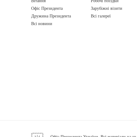
Вiтання
Робочі поїздки
Офіс Президента
Зарубіжні візити
Дружина Президента
Всі галереї
Всі новини
Офіс Президента України. Всі матеріали на ць