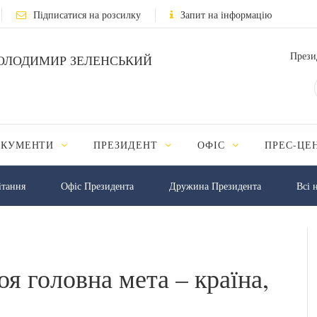
Підписатися на розсилку
Запит на інформацію
Прези
ОЛОДИМИР ЗЕЛЕНСЬКИЙ
ОКУМЕНТИ
ПРЕЗИДЕНТ
ОФІС
ПРЕС-ЦЕ
iтання
Офіс Президента
Дружина Президента
Всі 
я головна мета – країна,