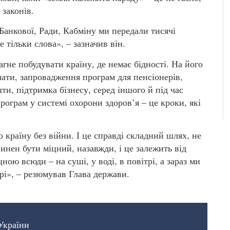
 законів.
 Банкової, Ради, Кабміну ми передали тисячі
е тільки слова», – зазначив він.
не побудувати країну, де немає бідності. На його
лати, запровадження програм для пенсіонерів,
и, підтримка бізнесу, серед іншого й під час
ограм у системі охорони здоров’я – це кроки, які
країну без війни. І це справді складний шлях, не
ен бути міцний, назавжди, і це залежить від
ною всюди – на суші, у воді, в повітрі, а зараз ми
орі», – резюмував Глава держави.
України