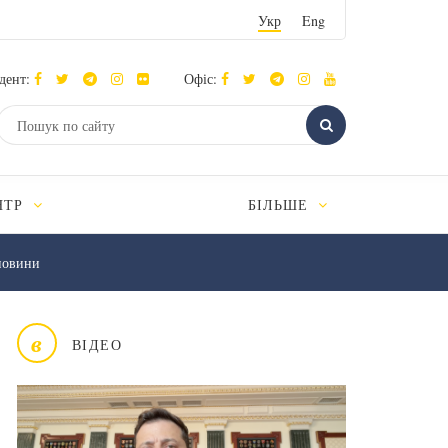
Укр
Eng
дент:
Офіс:
НТР
БІЛЬШЕ
новини
в
ВІДЕО