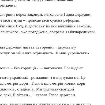
резидент.
ули рівні перед законом, наголосив Глава держави.
ується з нуля – проводиться судова реформа.
уційний Суд, підготовку низки важливих законів,
Зеленського, вже погоджено, зокрема з міжнародними
лава держави назвав створення «держави у
 послуг онлайн вже отримують 10 млн українських
овне – без корупції», – наголосив Президент.
ачать українські громадяни, і я відчуваю це. Це
кілометрів доріг. Тисячі кілометрів нових доріг
садочків, стадіонів. Ми будуємо сьогодні
речі, й літаки», – сказав Глава держави.
ови, коли «земля належить народу» – це не гасло,