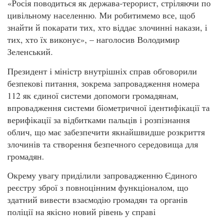
«Росія поводиться як держава-терорист, стріляючи по
цивільному населенню. Ми робитимемо все, щоб
знайти й покарати тих, хто віддає злочинні накази, і
тих, хто їх виконує», – наголосив Володимир
Зеленський.
Президент і міністр внутрішніх справ обговорили
безпекові питання, зокрема запровадження номера
112 як єдиної системи допомоги громадянам,
впровадження системи біометричної ідентифікації та
верифікації за відбитками пальців і розпізнання
облич, що має забезпечити якнайшвидше розкриття
злочинів та створення безпечного середовища для
громадян.
Окрему увагу приділили запровадженню Єдиного
реєстру зброї з повноцінним функціоналом, що
здатний вивести взаємодію громадян та органів
поліції на якісно новий рівень у справі