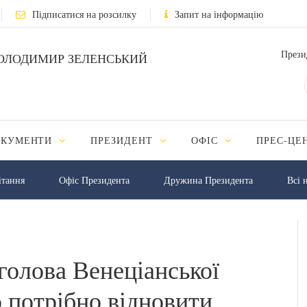
Підписатися на розсилку
Запит на інформацію
Прези
ОЛОДИМИР ЗЕЛЕНСЬКИЙ
ОКУМЕНТИ
ПРЕЗИДЕНТ
ОФІС
ПРЕС-ЦЕ
iтання
Офіс Президента
Дружина Президента
Всі 
голова Венеціанської
о потрібно відновити