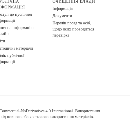
УБЛІЧНА
ОЧИЩЕННЯ ВЛАДИ
НФОРМАЦІЯ
Інформація
ступ до публічної
Документи
формації
Перелік посад та осіб,
пит на інформацію
щодо яких проводиться
нлайн
перевірка
іти
тодичні матеріали
лік публічної
формації
ommercial-NoDerivatives 4.0 International
. Використання
від повного або часткового використання матеріалів.