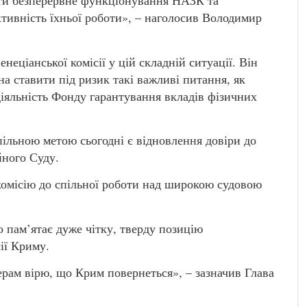
гти безперервне функціонування НАЗК та
тивність їхньої роботи», – наголосив Володимир
еціанської комісії у цій складній ситуації. Він
а ставити під ризик такі важливі питання, як
іяльність Фонду гарантування вкладів фізичних
спільною метою сьогодні є відновлення довіри до
йного Суду.
комісію до спільної роботи над широкою судовою
 пам’ятає дуже чітку, тверду позицію
ії Криму.
рам вірю, що Крим повернеться», – зазначив Глава