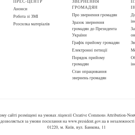
ПРЕС-ЦЕНТР
ЗВЕРНЕННЯ
П
ГРОМАДЯН
І
Анонси
Про звернення громадян
До
Робота зі ЗМІ
ін
Зразок звернення
Розсилка матеріалів
громадян до Президента
За
України
о
Графік прийому громадян
Зв
Електронні петиції
Ме
Порядок прийому
Об
громадян
ін
Стан опрацювання
звернень громадян
ому сайті розміщені на умовах ліцензії
Creative Commons Attribution-NonC
, дозволяється за умови посилання на
www.president.gov.ua
в незалежності 
01220, м. Київ, вул. Банкова, 11