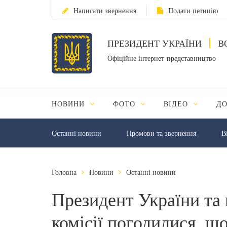
Написати звернення
Подати петицію
ПРЕЗИДЕНТ УКРАЇНИ
В
Офіційне інтернет-представництво
НОВИНИ
ФОТО
ВІДЕО
Д
Останні новини
Промови та звернення
В
Головна
Новини
Останні новини
Президент України та 
комісії погодилися, щ