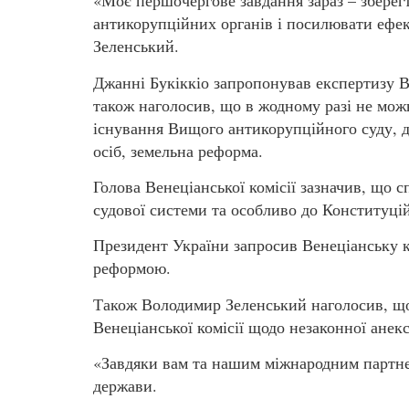
«Моє першочергове завдання зараз – збере
антикорупційних органів і посилювати ефек
Зеленський.
Джанні Букіккіо запропонував експертизу Вен
також наголосив, що в жодному разі не можн
існування Вищого антикорупційного суду, д
осіб, земельна реформа.
Голова Венеціанської комісії зазначив, що 
судової системи та особливо до Конституці
Президент України запросив Венеціанську 
реформою.
Також Володимир Зеленський наголосив, що
Венеціанської комісії щодо незаконної анекс
«Завдяки вам та нашим міжнародним партне
держави.