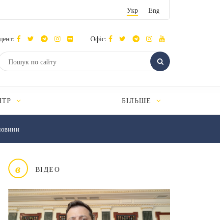
Укр
Eng
дент:
Офіс:
НТР
БІЛЬШЕ
новини
в
ВІДЕО