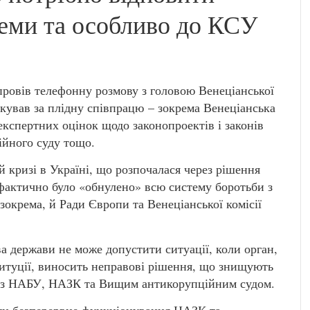
теми та особливо до КСУ
ровів телефонну розмову з головою Венеціанської
якував за плідну співпрацю – зокрема Венеціанська
 експертних оцінок щодо законопроектів і законів
ійного суду тощо.
 кризі в Україні, що розпочалася через рішення
фактично було «обнулено» всю систему боротьби з
зокрема, й Ради Європи та Венеціанської комісії
а держави не може допустити ситуації, коли орган,
титуції, виносить неправові рішення, що знищують
о з НАБУ, НАЗК та Вищим антикорупційним судом.