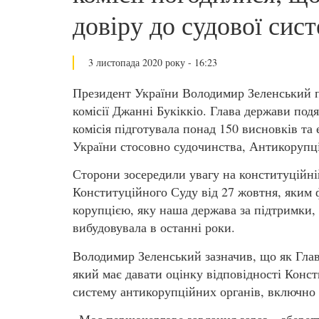
довіру до судової сис
3 листопада 2020 року - 16:23
Президент України Володимир Зеленський п
комісії Джанні Букіккіо. Глава держави под
комісія підготувала понад 150 висновків та
України стосовно судочинства, Антикорупц
Сторони зосередили увагу на конституційній
Конституційного Суду від 27 жовтня, яким 
корупцією, яку наша держава за підтримки, 
вибудовувала в останні роки.
Володимир Зеленський зазначив, що як Глав
який має давати оцінку відповідності Конс
систему антикорупційних органів, включн