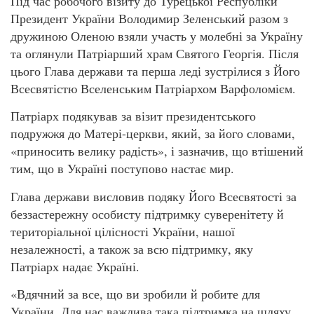
Під час робочого візиту до Турецької Республіки
Президент України Володимир Зеленський разом з
дружиною Оленою взяли участь у молебні за Україну
та оглянули Патріарший храм Святого Георгія. Після
цього Глава держави та перша леді зустрілися з Його
Всесвятістю Вселенським Патріархом Варфоломієм.
Патріарх подякував за візит президентського
подружжя до Матері-церкви, який, за його словами,
«приносить велику радість», і зазначив, що втішений
тим, що в Україні поступово настає мир.
Глава держави висловив подяку Його Всесвятості за
беззастережну особисту підтримку суверенітету й
територіальної цілісності України, нашої
незалежності, а також за всю підтримку, яку
Патріарх надає Україні.
«Вдячний за все, що ви зробили й робите для
України. Для нас важлива така підтримка на шляху