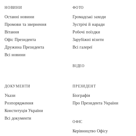
НОВИНИ
ФОТО
Останні новини
Громадські заходи
Промови та звернення
Зустрічі й наради
Вiтання
Робочі поїздки
Офіс Президента
Зарубіжні візити
Дружина Президента
Всі галереї
Всі новини
ВІДЕО
ДОКУМЕНТИ
ПРЕЗИДЕНТ
Укази
Біографія
Розпорядження
Про Президента України
Конституція України
Всі документи
ОФІС
Керівництво Офісу